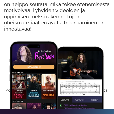
on helppo seurata, mikä tekee etenemisestä
motivoivaa. Lyhyiden videoiden ja
oppimisen tueksi rakennettujen
oheismateriaalien avulla treenaaminen on
innostavaa!
Kokeile Ilmaiseksi
Kokeilemalla ilmaiseksi saat koko sisältömme käyttöösi
viikon ajaksi.