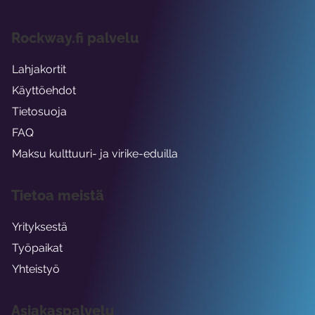
Rockway.fi palvelu
Lahjakortit
Käyttöehdot
Tietosuoja
FAQ
Maksu kulttuuri- ja virike-eduilla
Tietoa meistä
Yrityksestä
Työpaikat
Yhteistyö
Asiakaspalvelu