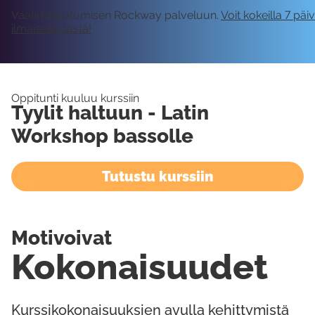
Vaatii kirjautumisen Rockway palveluun.
Voit kokeilla 7 päi
ilmaiseksi tästä!
Oppitunti kuuluu kurssiin
Tyylit haltuun - Latin
Workshop bassolle
Tutustu kurssiin
Motivoivat
Kokonaisuudet
Kurssikokonaisuuksien avulla kehittymistä