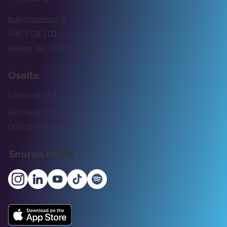
tuki@rockway.fi
045 7731 1111
Arkisin klo 09:00 -15:00
Osoite
Lemuntie 3-5
Rockway Oy
00510 Helsinki
Seuraa meitä