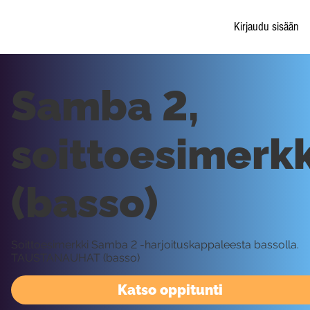
Kirjaudu sisään
Samba 2,
soittoesimerkk
(basso)
Soittoesimerkki Samba 2 -harjoituskappaleesta bassolla.
TAUSTANAUHAT (basso)
Katso oppitunti