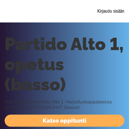
Kirjaudu sisään
Partido Alto 1,
opetus
(basso)
Mitä soitetaan Partido Alto 1 -harjoituskappaleessa
bassolla? TAUSTANAUHAT (basso)
Katso oppitunti