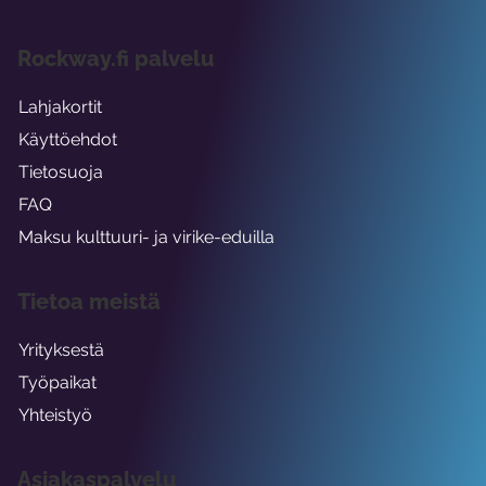
Rockway.fi palvelu
Lahjakortit
Käyttöehdot
Tietosuoja
FAQ
Maksu kulttuuri- ja virike-eduilla
Tietoa meistä
Yrityksestä
Työpaikat
Yhteistyö
Asiakaspalvelu