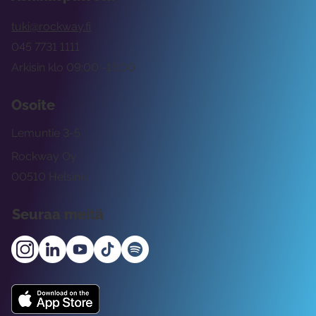
tuki@rockway.fi
045 7731 1111
Arkisin klo 09:00 -15:00
Osoite
Lemuntie 3-5
Rockway Oy
00510 Helsinki
Seuraa meitä