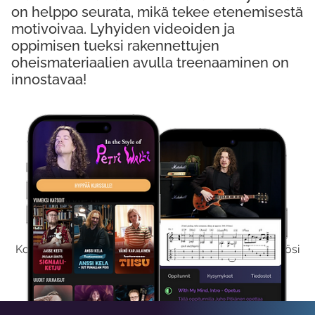
on helppo seurata, mikä tekee etenemisestä
motivoivaa. Lyhyiden videoiden ja
oppimisen tueksi rakennettujen
oheismateriaalien avulla treenaaminen on
innostavaa!
Kokeile Ilmaiseksi
Kokeilemalla ilmaiseksi saat koko sisältömme käyttöösi
viikon ajaksi.