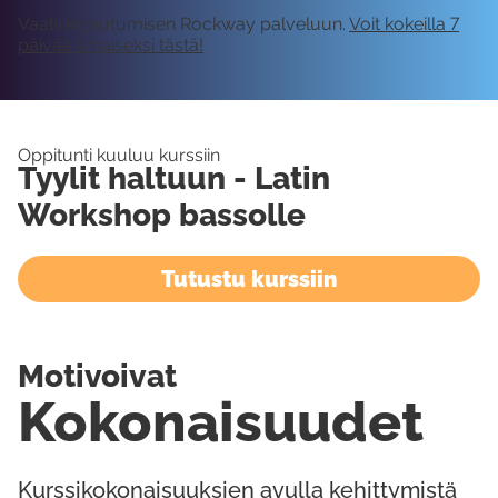
Vaatii kirjautumisen Rockway palveluun.
Voit kokeilla 7
päivää ilmaiseksi tästä!
Oppitunti kuuluu kurssiin
Tyylit haltuun - Latin
Workshop bassolle
Tutustu kurssiin
Motivoivat
Kokonaisuudet
Kurssikokonaisuuksien avulla kehittymistä