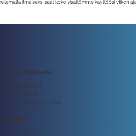
eilemalla ilmaiseksi saat koko sisältömme käyttöösi viikon aja
Asiakaspalvelu
tuki@rockway.fi
045 7731 1111
Arkisin klo 09:00 -15:00
Osoite
Rockway Oy