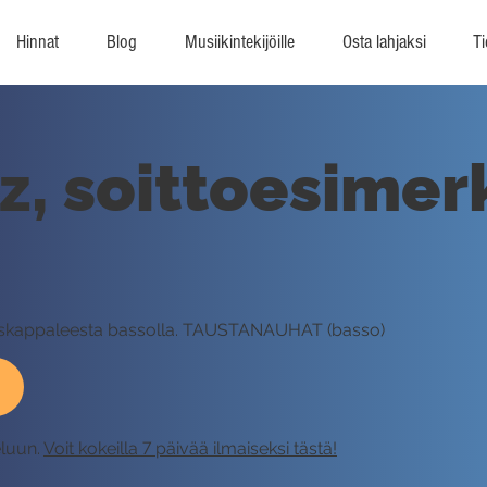
Hinnat
Blog
Musiikintekijöille
Osta lahjaksi
Ti
zz, soittoesimer
ituskappaleesta bassolla. TAUSTANAUHAT (basso)
eluun.
Voit kokeilla 7 päivää ilmaiseksi tästä!