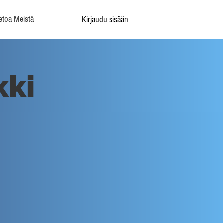
etoa Meistä
Kirjaudu sisään
kki