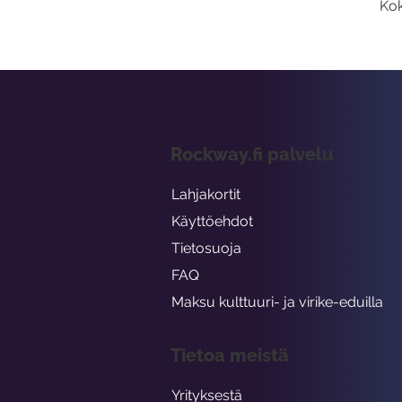
Kok
Rockway.fi palvelu
Lahjakortit
Käyttöehdot
Tietosuoja
FAQ
Maksu kulttuuri- ja virike-eduilla
Tietoa meistä
Yrityksestä