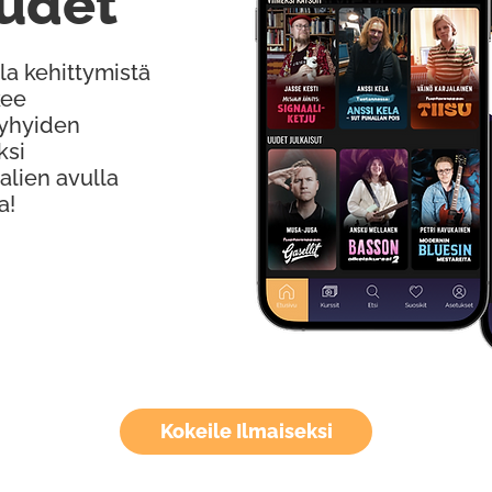
udet
la kehittymistä
kee
Lyhyiden
ksi
alien avulla
a!
Kokeile Ilmaiseksi