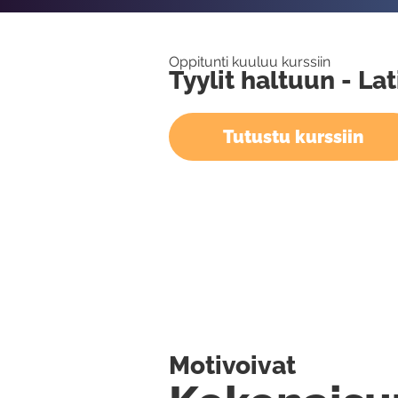
Oppitunti kuuluu kurssiin
Tyylit haltuun - L
Tutustu kurssiin
Motivoivat