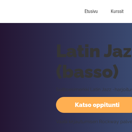
Etusivu
Kurssit
Latin Ja
(basso)
Soittoesimerkki Latin Jazz -harjo
Katso oppitunti
Vaatii kirjautumisen Rockway palv