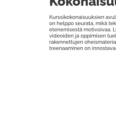
Kokonaisu
Kurssikokonaisuuksien avul
on helppo seurata, mikä te
etenemisestä motivoivaa. 
videoiden ja oppimisen tue
rakennettujen oheismateria
treenaaminen on innostava