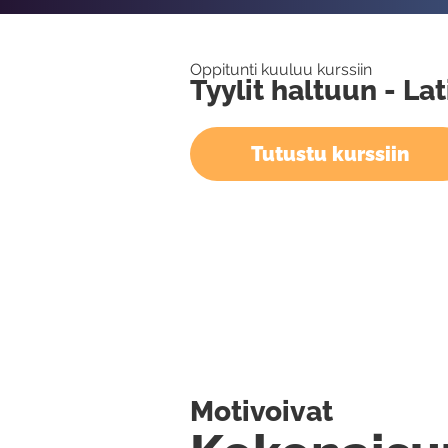
Oppitunti kuuluu kurssiin
Tyylit haltuun - L
Tutustu kurssiin
Motivoivat