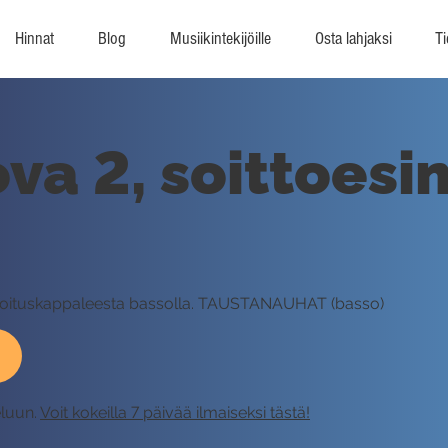
Hinnat
Blog
Musiikintekijöille
Osta lahjaksi
Ti
va 2, soittoesi
rjoituskappaleesta bassolla. TAUSTANAUHAT (basso)
eluun.
Voit kokeilla 7 päivää ilmaiseksi tästä!