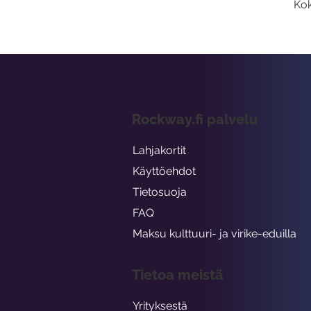
Kok
Rockway.fi palvelu
Lahjakortit
Käyttöehdot
Tietosuoja
FAQ
Maksu kulttuuri- ja virike-eduilla
Tietoa meistä
Yrityksestä