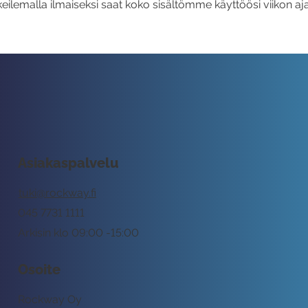
eilemalla ilmaiseksi saat koko sisältömme käyttöösi viikon aja
Asiakaspalvelu
tuki@rockway.fi
045 7731 1111
Arkisin klo 09:00 -15:00
Osoite
Rockway Oy