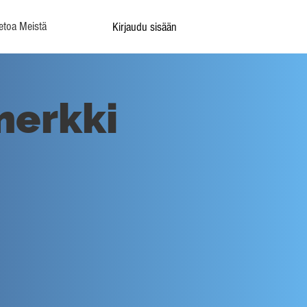
etoa Meistä
Kirjaudu sisään
merkki