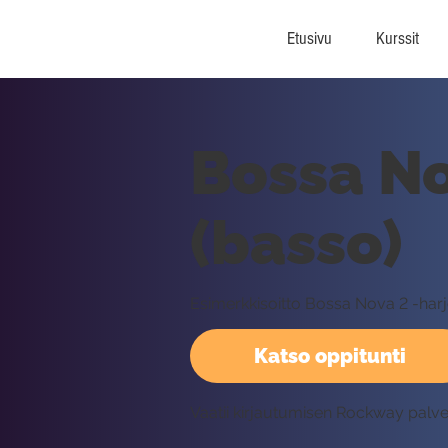
Etusivu
Kurssit
Bossa No
(basso)
Esimerkkisoitto Bossa Nova 2 -ha
Katso oppitunti
Vaatii kirjautumisen Rockway palv