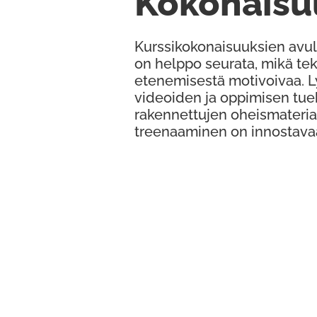
Kokonaisu
Kurssikokonaisuuksien avul
on helppo seurata, mikä te
etenemisestä motivoivaa. 
videoiden ja oppimisen tue
rakennettujen oheismateria
treenaaminen on innostava