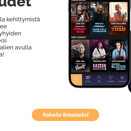
udet
la kehittymistä
kee
Lyhyiden
ksi
alien avulla
a!
Kokeile Ilmaiseksi