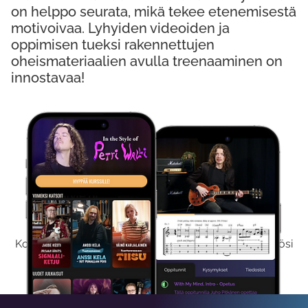
on helppo seurata, mikä tekee etenemisestä
motivoivaa. Lyhyiden videoiden ja
oppimisen tueksi rakennettujen
oheismateriaalien avulla treenaaminen on
innostavaa!
Kokeile Ilmaiseksi
Kokeilemalla ilmaiseksi saat koko sisältömme käyttöösi
viikon ajaksi.