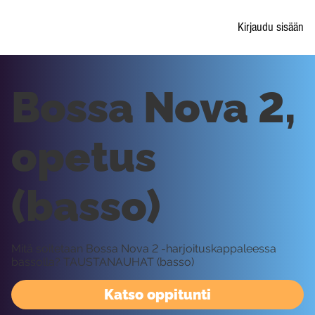
Kirjaudu sisään
Bossa Nova 2,
opetus
(basso)
Mitä soitetaan Bossa Nova 2 -harjoituskappaleessa
bassolla? TAUSTANAUHAT (basso)
Katso oppitunti