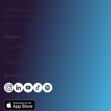
tuki@rockway.fi
045 7731 1111
Arkisin klo 09:00 -15:00
Osoite
Lemuntie 3-5
Rockway Oy
00510 Helsinki
Seuraa meitä