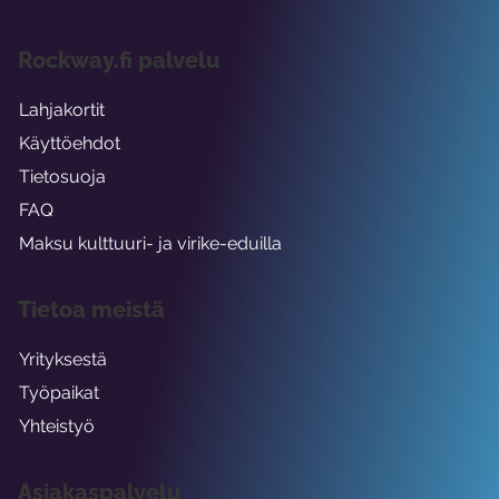
Rockway.fi palvelu
Lahjakortit
Käyttöehdot
Tietosuoja
FAQ
Maksu kulttuuri- ja virike-eduilla
Tietoa meistä
Yrityksestä
Työpaikat
Yhteistyö
Asiakaspalvelu