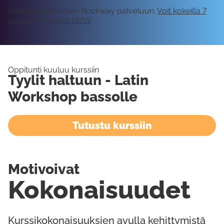
Vaatii kirjautumisen Rockway palveluun.
Voit kokeilla 7
päivää ilmaiseksi tästä!
Oppitunti kuuluu kurssiin
Tyylit haltuun - Latin
Workshop bassolle
Tutustu kurssiin
Motivoivat
Kokonaisuudet
Kurssikokonaisuuksien avulla kehittymistä