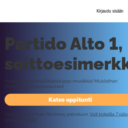
Kirjaudu sisään
Partido Alto 1,
soittoesimerkk
Modernimpaa brasilialaista pop-musiikkia! Muistathan
moniraitaisen taustanauhan!
Katso oppitunti
Vaatii kirjautumisen Rockway palveluun.
Voit kokeilla 7 päi
ilmaiseksi tästä!