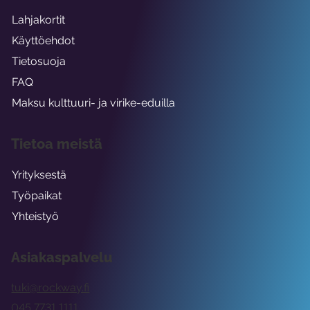
Lahjakortit
Käyttöehdot
Tietosuoja
FAQ
Maksu kulttuuri- ja virike-eduilla
Tietoa meistä
Yrityksestä
Työpaikat
Yhteistyö
Asiakaspalvelu
tuki@rockway.fi
045 7731 1111