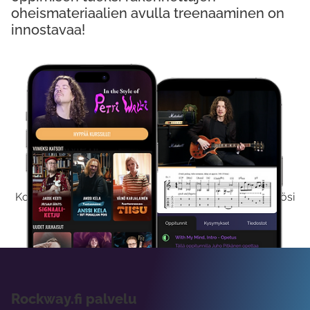
oheismateriaalien avulla treenaaminen on
innostavaa!
Kokeile Ilmaiseksi
Kokeilemalla ilmaiseksi saat koko sisältömme käyttöösi
viikon ajaksi.
Rockway.fi palvelu