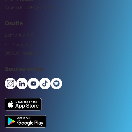
Arkisin klo 09:00 -15:00
Osoite
Lemuntie 3-5
Rockway Oy
00510 Helsinki
Seuraa meitä