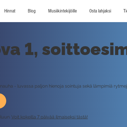
Hinnat
Blog
Musiikintekijöille
Osta lahjaksi
Ti
va 1, soittoesi
nauha - luvassa paljon hienoja sointuja sekä lämpimiä rytmej
eluun.
Voit kokeilla 7 päivää ilmaiseksi tästä!