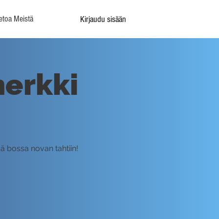
etoa Meistä
Kirjaudu sisään
merkki
ä bossa novan tahtiin!