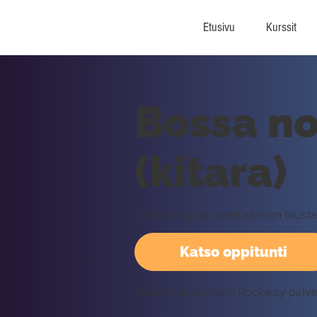
Etusivu
Kurssit
Bossa no
(kitara)
Tommi Paju ja moniraitainen tausta
Katso oppitunti
Vaatii kirjautumisen Rockway palv