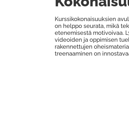
Kokonaisu
Kurssikokonaisuuksien avul
on helppo seurata, mikä te
etenemisestä motivoivaa. 
videoiden ja oppimisen tue
rakennettujen oheismateria
treenaaminen on innostava