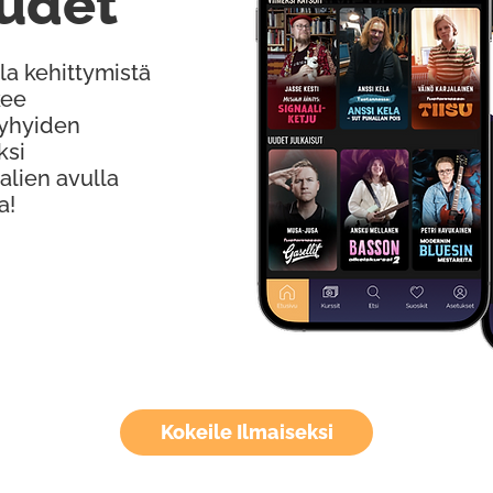
udet
la kehittymistä
kee
Lyhyiden
ksi
alien avulla
a!
Kokeile Ilmaiseksi