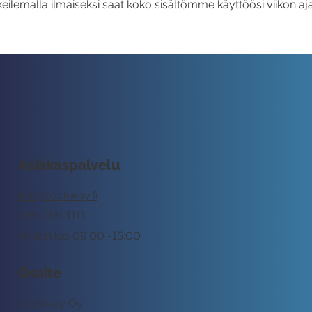
eilemalla ilmaiseksi saat koko sisältömme käyttöösi viikon aja
Asiakaspalvelu
tuki@rockway.fi
045 7731 1111
Arkisin klo 09:00 -15:00
Osoite
Rockway Oy