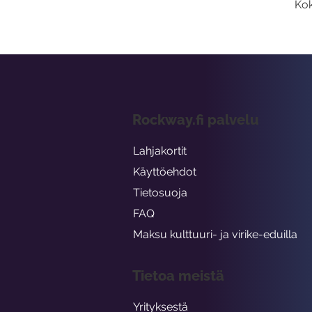
Kok
Rockway.fi palvelu
Lahjakortit
Käyttöehdot
Tietosuoja
FAQ
Maksu kulttuuri- ja virike-eduilla
Tietoa meistä
Yrityksestä