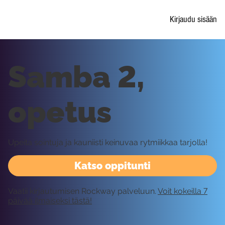
Kirjaudu sisään
Samba 2,
opetus
Upeita sointuja ja kauniisti keinuvaa rytmiikkaa tarjolla!
Katso oppitunti
Vaatii kirjautumisen Rockway palveluun.
Voit kokeilla 7
päivää ilmaiseksi tästä!