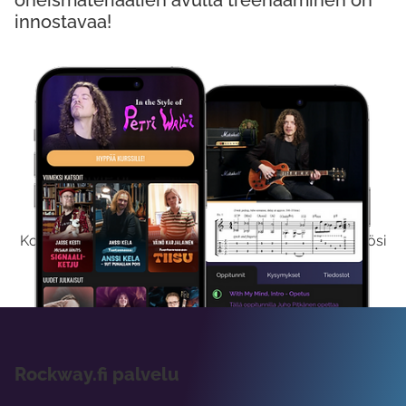
oheismateriaalien avulla treenaaminen on
innostavaa!
Kokeile Ilmaiseksi
Kokeilemalla ilmaiseksi saat koko sisältömme käyttöösi
viikon ajaksi.
Rockway.fi palvelu