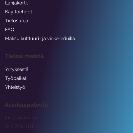
Lahjakortit
Käyttöehdot
Tietosuoja
FAQ
Maksu kulttuuri- ja virike-eduilla
Tietoa meistä
Yrityksestä
Työpaikat
Yhteistyö
Asiakaspalvelu
tuki@rockway.fi
045 7731 1111