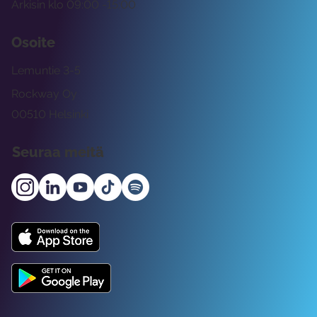
Arkisin klo 09:00 -15:00
Osoite
Lemuntie 3-5
Rockway Oy
00510 Helsinki
Seuraa meitä