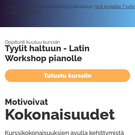
Vaatii kirjautumisen Rockway palveluun.
Voit kokeilla 7 päi
ilmaiseksi tästä!
Oppitunti kuuluu kurssiin
Tyylit haltuun - Latin
Workshop pianolle
Tutustu kurssiin
Motivoivat
Kokonaisuudet
Kurssikokonaisuuksien avulla kehittymistä