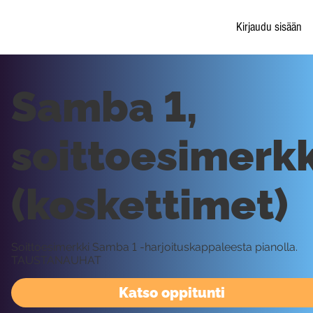
Kirjaudu sisään
Samba 1,
soittoesimerkk
(koskettimet)
Soittoesimerkki Samba 1 -harjoituskappaleesta pianolla.
TAUSTANAUHAT
Katso oppitunti