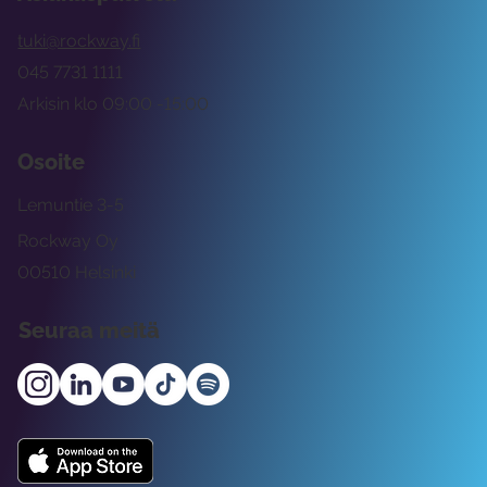
tuki@rockway.fi
045 7731 1111
Arkisin klo 09:00 -15:00
Osoite
Lemuntie 3-5
Rockway Oy
00510 Helsinki
Seuraa meitä