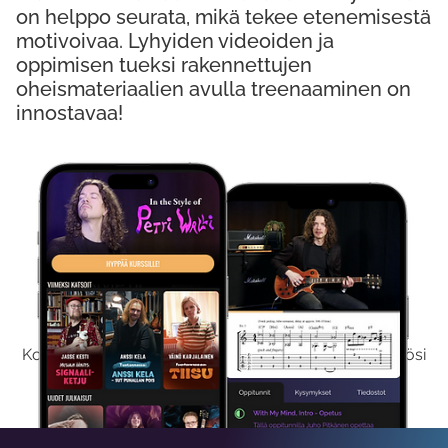
on helppo seurata, mikä tekee etenemisestä
motivoivaa. Lyhyiden videoiden ja
oppimisen tueksi rakennettujen
oheismateriaalien avulla treenaaminen on
innostavaa!
Kokeile Ilmaiseksi
Kokeilemalla ilmaiseksi saat koko sisältömme käyttöösi
viikon ajaksi.