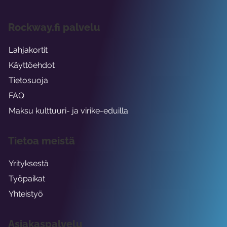
Rockway.fi palvelu
Lahjakortit
Käyttöehdot
Tietosuoja
FAQ
Maksu kulttuuri- ja virike-eduilla
Tietoa meistä
Yrityksestä
Työpaikat
Yhteistyö
Asiakaspalvelu