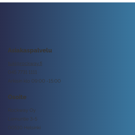
Asiakaspalvelu
tuki@rockway.fi
045 7731 1111
Arkisin klo 09:00 -15:00
Osoite
Rockway Oy
Lemuntie 3-5
00510 Helsinki