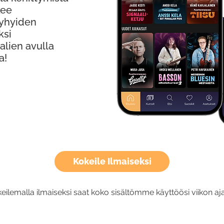
kee
Lyhyiden
ksi
alien avulla
a!
Kokeile Ilmaiseksi
eilemalla ilmaiseksi saat koko sisältömme käyttöösi viikon aja