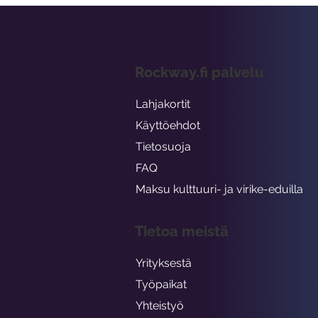
Rockway.fi palvelu
Lahjakortit
Käyttöehdot
Tietosuoja
FAQ
Maksu kulttuuri- ja virike-eduilla
Tietoa meistä
Yrityksestä
Työpaikat
Yhteistyö