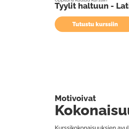
Tyylit haltuun - L
Tutustu kurssiin
Motivoivat
Kokonaisu
Kurssikokonaisuuksien avul