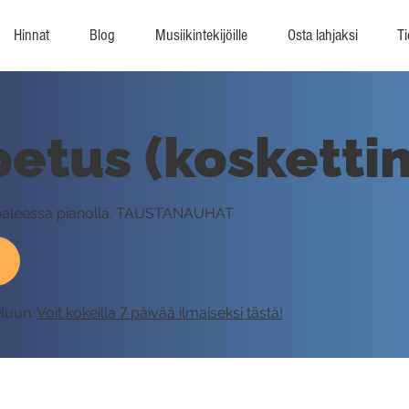
Hinnat
Blog
Musiikintekijöille
Osta lahjaksi
Ti
petus (kosketti
appaleessa pianolla. TAUSTANAUHAT
eluun.
Voit kokeilla 7 päivää ilmaiseksi tästä!