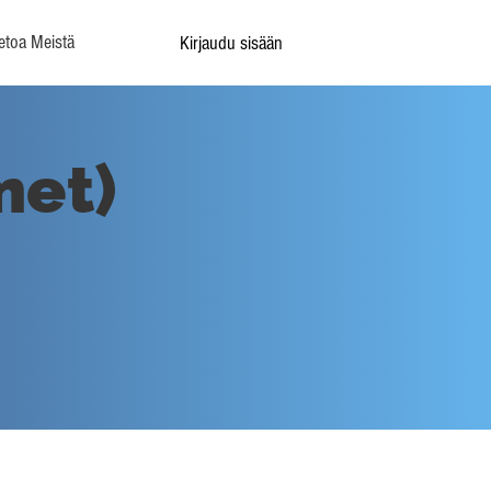
etoa Meistä
Kirjaudu sisään
met)