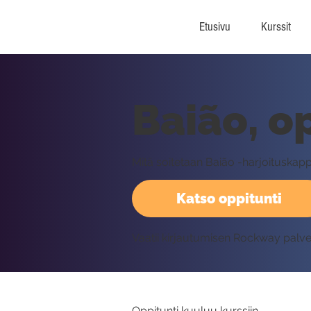
Etusivu
Kurssit
Baião, o
Mitä soitetaan Baião -harjoitusk
Katso oppitunti
Vaatii kirjautumisen Rockway palv
Oppitunti kuuluu kurssiin