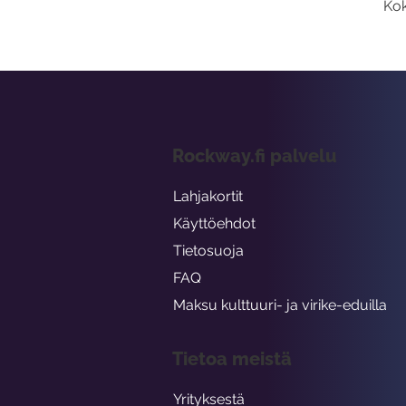
Kok
Rockway.fi palvelu
Lahjakortit
Käyttöehdot
Tietosuoja
FAQ
Maksu kulttuuri- ja virike-eduilla
Tietoa meistä
Yrityksestä