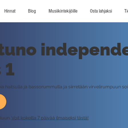
Hinnat
Blog
Musiikintekijöille
Osta lahjaksi
Ti
tuno independe
 1
haitsulla ja bassorummulla ja siirretään virvelirumpuun soit
eluun.
Voit kokeilla 7 päivää ilmaiseksi tästä!