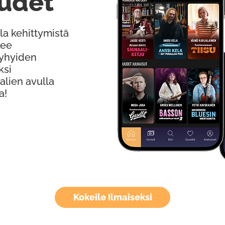
udet
la kehittymistä
kee
Lyhyiden
ksi
alien avulla
a!
Kokeile Ilmaiseksi