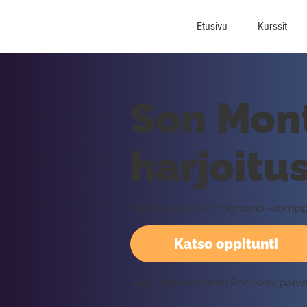
Etusivu
Kurssit
Son Mon
harjoitus
Harjoitellaan son montuno -komppia 
Katso oppitunti
Vaatii kirjautumisen Rockway palv