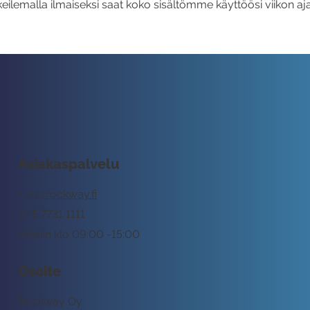
eilemalla ilmaiseksi saat koko sisältömme käyttöösi viikon aja
Asiakaspalvelu
tuki@rockway.fi
045 7731 1111
Arkisin klo 09:00 -15:00
Osoite
Rockway Oy