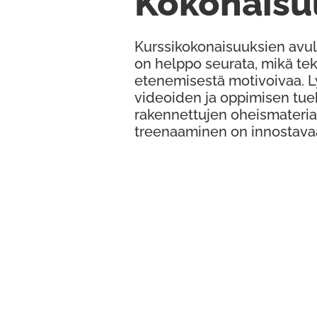
Kokonaisu
Kurssikokonaisuuksien avul
on helppo seurata, mikä te
etenemisestä motivoivaa. 
videoiden ja oppimisen tue
rakennettujen oheismateria
treenaaminen on innostava