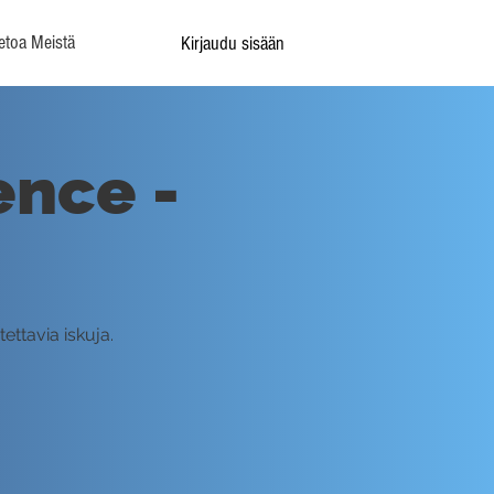
etoa Meistä
Kirjaudu sisään
nce -
ettavia iskuja.