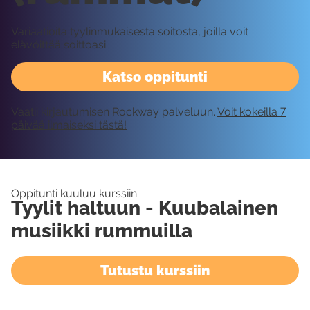
Variaatioita tyylinmukaisesta soitosta, joilla voit
elävöittää soittoasi.
Katso oppitunti
Vaatii kirjautumisen Rockway palveluun.
Voit kokeilla 7
päivää ilmaiseksi tästä!
Oppitunti kuuluu kurssiin
Tyylit haltuun - Kuubalainen
musiikki rummuilla
Tutustu kurssiin