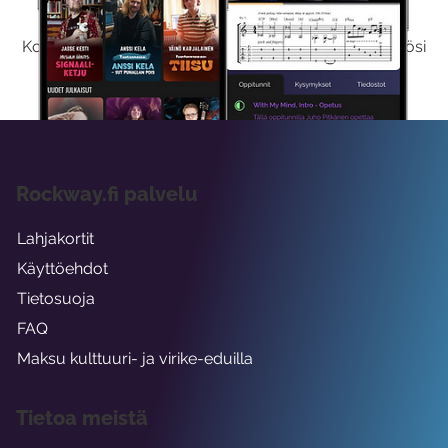
Kokeilemalla ilmaiseksi saat koko sisältömme käyttöösi
viikon ajaksi.
Rockway.fi palvelu
Lahjakortit
Käyttöehdot
Tietosuoja
FAQ
Maksu kulttuuri- ja virike-eduilla
Tietoa meistä