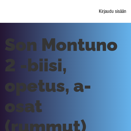
Kirjaudu sisään
Son Montuno
2 -biisi,
opetus, a-
osat
(rummut)