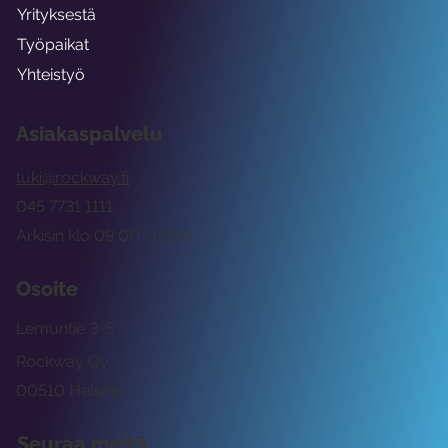
Yrityksestä
Työpaikat
Yhteistyö
Asiakaspalvelu
tuki@rockway.fi
045 7731 1111
Arkisin klo 09:00 -15:00
Osoite
Lemuntie 3-5
Rockway Oy
00510 Helsinki
Seuraa meitä