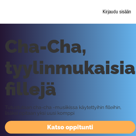
Kirjaudu sisään
Cha-Cha,
tyylinmukaisia
fillejä
Tutustutaan cha-cha -musiikissa käytettyihin filleihin,
lisäksi opitaan yksi uusi komppi
Katso oppitunti