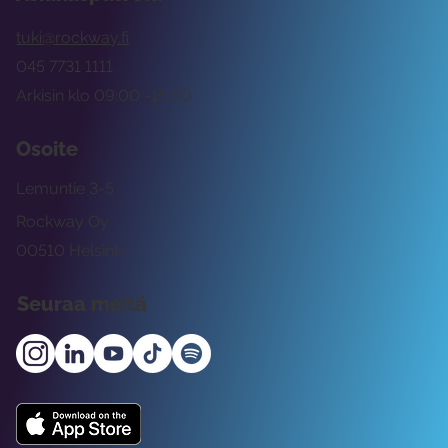
tuki@rockway.fi
045 7731 1111
Arkisin klo 09:00 -15:00
Osoite
Lemuntie 3-5
Rockway Oy
00510 Helsinki
Seuraa meitä