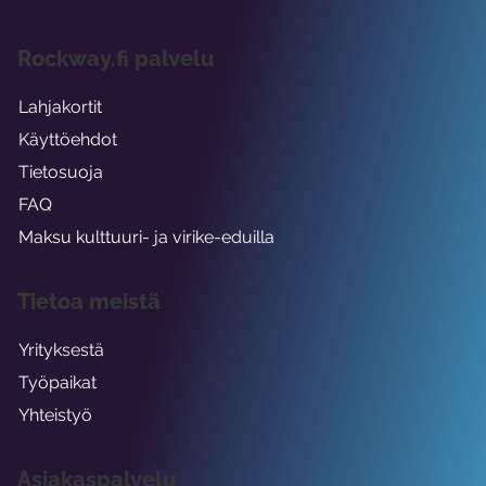
Rockway.fi palvelu
Lahjakortit
Käyttöehdot
Tietosuoja
FAQ
Maksu kulttuuri- ja virike-eduilla
Tietoa meistä
Yrityksestä
Työpaikat
Yhteistyö
Asiakaspalvelu