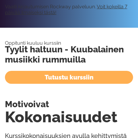
Vaatii kirjautumisen Rockway palveluun.
Voit kokeilla 7
päivää ilmaiseksi tästä!
Oppitunti kuuluu kurssiin
Tyylit haltuun - Kuubalainen
musiikki rummuilla
Tutustu kurssiin
Motivoivat
Kokonaisuudet
Kurssikokonaisuuksien avulla kehittymistä