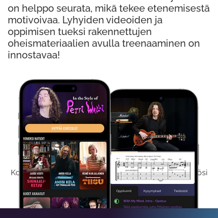
on helppo seurata, mikä tekee etenemisestä
motivoivaa. Lyhyiden videoiden ja
oppimisen tueksi rakennettujen
oheismateriaalien avulla treenaaminen on
innostavaa!
Kokeile Ilmaiseksi
Kokeilemalla ilmaiseksi saat koko sisältömme käyttöösi
viikon ajaksi.