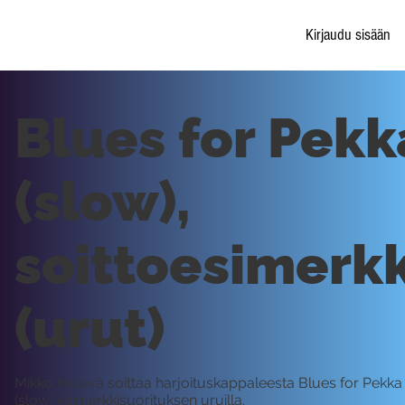
Kirjaudu sisään
Blues for Pekk
(slow),
soittoesimerkk
(urut)
Mikko Helevä soittaa harjoituskappaleesta Blues for Pekka
(slow) esimerkkisuorituksen uruilla.