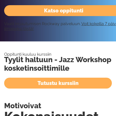
Katso oppitunti
Vaatii kirjautumisen Rockway palveluun.
Voit kokeilla 7 päi
ilmaiseksi tästä!
Oppitunti kuuluu kurssiin
Tyylit haltuun - Jazz Workshop
kosketinsoittimille
Tutustu kurssiin
Motivoivat