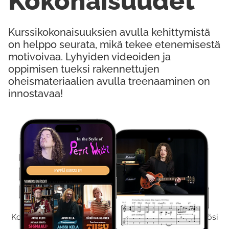
Kokonaisuudet
Kurssikokonaisuuksien avulla kehittymistä
on helppo seurata, mikä tekee etenemisestä
motivoivaa. Lyhyiden videoiden ja
oppimisen tueksi rakennettujen
oheismateriaalien avulla treenaaminen on
innostavaa!
Kokeile Ilmaiseksi
Kokeilemalla ilmaiseksi saat koko sisältömme käyttöösi
viikon ajaksi.