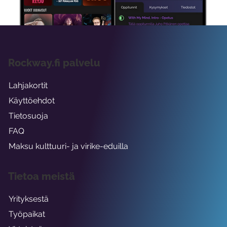
Rockway.fi palvelu
Lahjakortit
Käyttöehdot
Tietosuoja
FAQ
Maksu kulttuuri- ja virike-eduilla
Tietoa meistä
Yrityksestä
Työpaikat