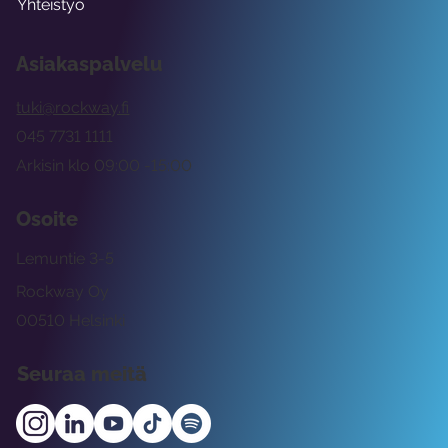
Yhteistyö
Asiakaspalvelu
tuki@rockway.fi
045 7731 1111
Arkisin klo 09:00 -15:00
Osoite
Lemuntie 3-5
Rockway Oy
00510 Helsinki
Seuraa meitä