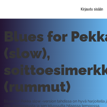
Kirjaudu sisään
Blues for Pekk
(slow),
soittoesimerkk
(rummut)
Blues for Pekka slow -version tahdissa on hyvä harjoitella 
ride -komppausta ja sen istuvuutta hitaassa tempossa.