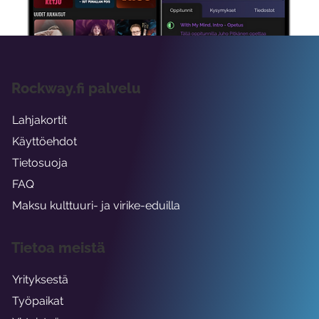
Rockway.fi palvelu
Lahjakortit
Käyttöehdot
Tietosuoja
FAQ
Maksu kulttuuri- ja virike-eduilla
Tietoa meistä
Yrityksestä
Työpaikat