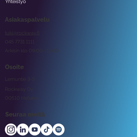
Yhteistyö
Asiakaspalvelu
tuki@rockway.fi
045 7731 1111
Arkisin klo 09:00 -15:00
Osoite
Lemuntie 3-5
Rockway Oy
00510 Helsinki
Seuraa meitä