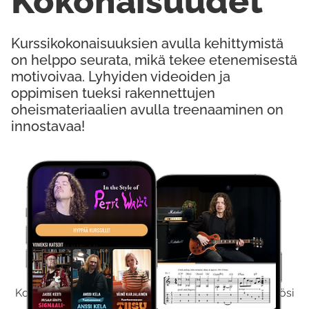
Kokonaisuudet
Kurssikokonaisuuksien avulla kehittymistä
on helppo seurata, mikä tekee etenemisestä
motivoivaa. Lyhyiden videoiden ja
oppimisen tueksi rakennettujen
oheismateriaalien avulla treenaaminen on
innostavaa!
Kokeile Ilmaiseksi
Kokeilemalla ilmaiseksi saat koko sisältömme käyttöösi
viikon ajaksi.