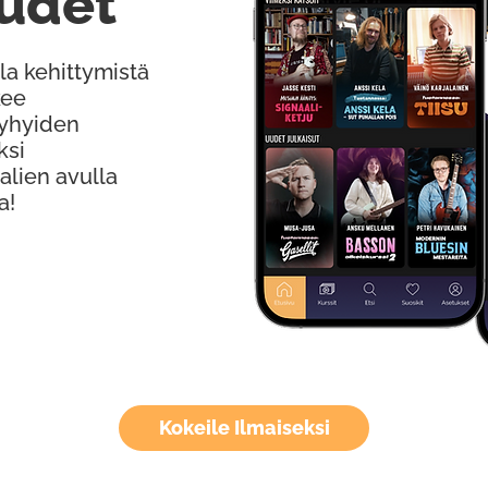
udet
la kehittymistä
kee
Lyhyiden
ksi
alien avulla
a!
Kokeile Ilmaiseksi