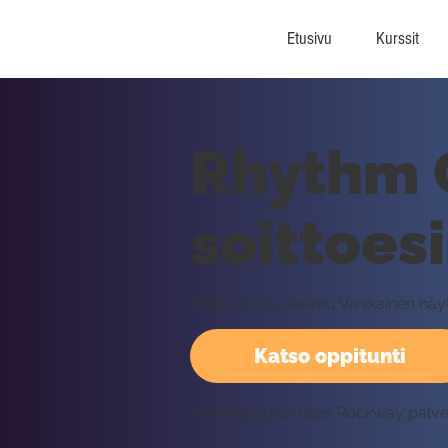
Etusivu
Kurssit
Rhythm 
soittoes
Tällä tunnilla Teemu Viinikainen n
Katso oppitunti
Vaatii kirjautumisen Rockway palv