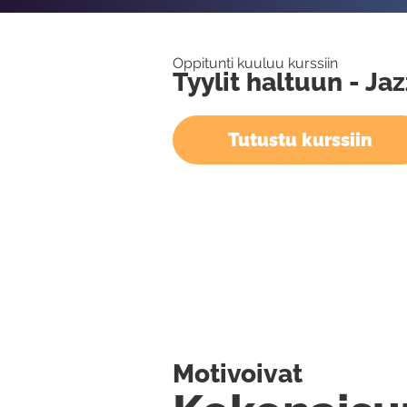
Oppitunti kuuluu kurssiin
Tyylit haltuun - Ja
Tutustu kurssiin
Motivoivat