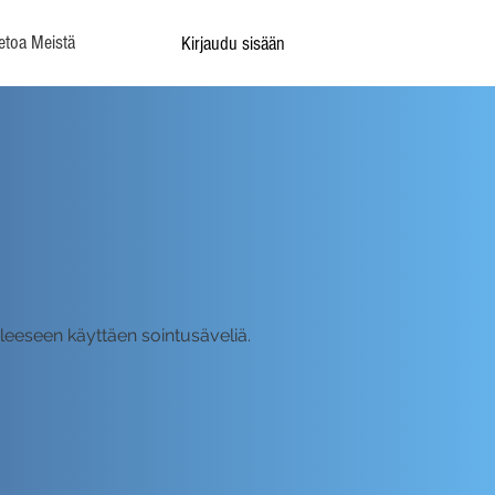
etoa Meistä
Kirjaudu sisään
leeseen käyttäen sointusäveliä.