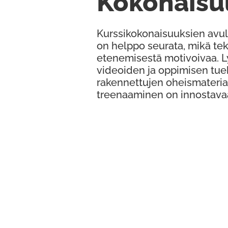
Kokonaisu
Kurssikokonaisuuksien avul
on helppo seurata, mikä te
etenemisestä motivoivaa. 
videoiden ja oppimisen tue
rakennettujen oheismateria
treenaaminen on innostava