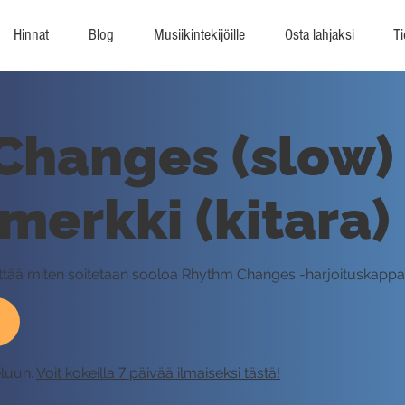
Hinnat
Blog
Musiikintekijöille
Osta lahjaksi
Ti
Changes (slow)
imerkki (kitara)
äyttää miten soitetaan sooloa Rhythm Changes -harjoituskappa
eluun.
Voit kokeilla 7 päivää ilmaiseksi tästä!