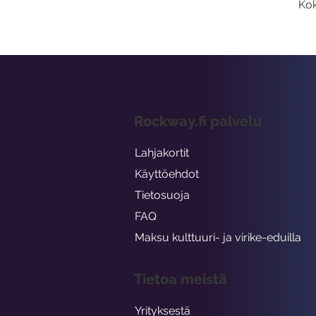
Kok
Rockway.fi palvelu
Lahjakortit
Käyttöehdot
Tietosuoja
FAQ
Maksu kulttuuri- ja virike-eduilla
Tietoa meistä
Yrityksestä