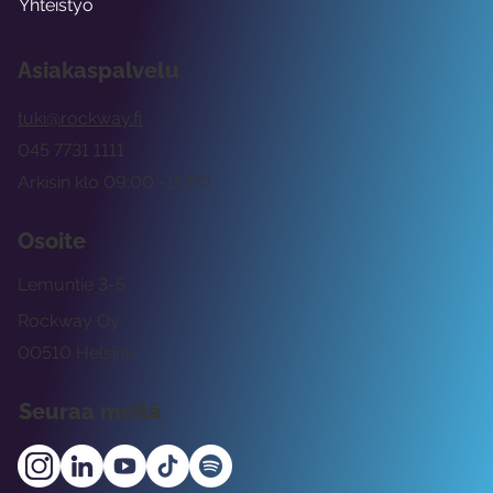
Yhteistyö
Asiakaspalvelu
tuki@rockway.fi
045 7731 1111
Arkisin klo 09:00 -15:00
Osoite
Lemuntie 3-5
Rockway Oy
00510 Helsinki
Seuraa meitä