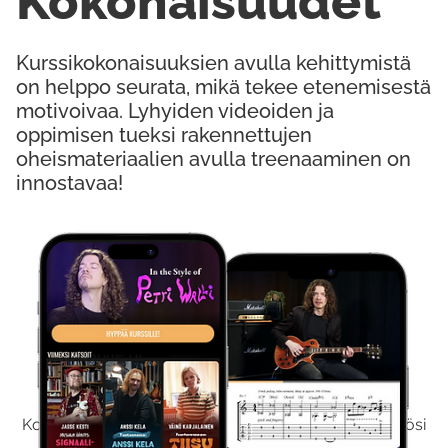
Kokonaisuudet
Kurssikokonaisuuksien avulla kehittymistä
on helppo seurata, mikä tekee etenemisestä
motivoivaa. Lyhyiden videoiden ja
oppimisen tueksi rakennettujen
oheismateriaalien avulla treenaaminen on
innostavaa!
Kokeile Ilmaiseksi
Kokeilemalla ilmaiseksi saat koko sisältömme käyttöösi
viikon ajaksi.