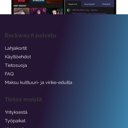
Rockway.fi palvelu
Lahjakortit
Käyttöehdot
Tietosuoja
FAQ
Maksu kulttuuri- ja virike-eduilla
Tietoa meistä
Yrityksestä
Työpaikat