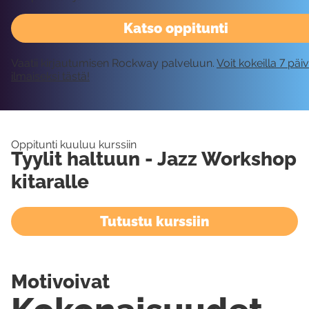
Katso oppitunti
Vaatii kirjautumisen Rockway palveluun.
Voit kokeilla 7 päi
ilmaiseksi tästä!
Oppitunti kuuluu kurssiin
Tyylit haltuun - Jazz Workshop
kitaralle
Tutustu kurssiin
Motivoivat