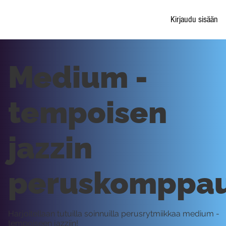
Kirjaudu sisään
Medium -
tempoisen
jazzin
peruskomppa
Harjoitellaan tutuilla soinnuilla perusrytmiikkaa medium -
tempoiseen jazziin!