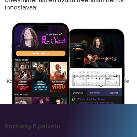
oheismateriaalien avulla treenaaminen on
innostavaa!
Kokeile Ilmaiseksi
Kokeilemalla ilmaiseksi saat koko sisältömme käyttöösi
viikon ajaksi.
Rockway.fi palvelu