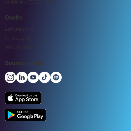
Arkisin klo 09:00 -15:00
Osoite
Lemuntie 3-5
Rockway Oy
00510 Helsinki
Seuraa meitä