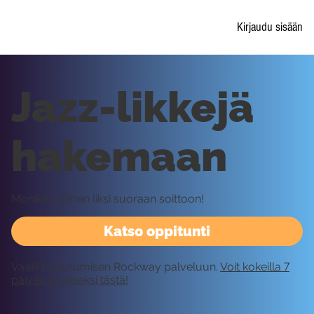
Kirjaudu sisään
Jazz-likkejä
hakemaan
Monikäyttöinen liksi suoraan soittoon!
Katso oppitunti
Vaatii kirjautumisen Rockway palveluun.
Voit kokeilla 7
päivää ilmaiseksi tästä!