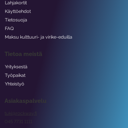
Lahjakortit
Käyttöehdot
Tietosuoja
FAQ
Maksu kulttuuri- ja virike-eduilla
Tietoa meistä
Yrityksestä
Työpaikat
Yhteistyö
Asiakaspalvelu
tuki@rockway.fi
045 7731 1111