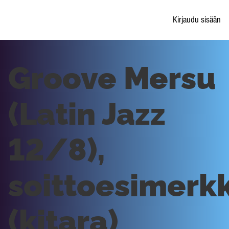
Kirjaudu sisään
Groove Mersu
(Latin Jazz
12/8),
soittoesimerkk
(kitara)