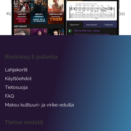
Kokeilemalla ilmaiseksi saat koko sisältömme käyttöösi
viikon ajaksi.
Rockway.fi palvelu
Lahjakortit
Käyttöehdot
Tietosuoja
FAQ
Maksu kulttuuri- ja virike-eduilla
Tietoa meistä