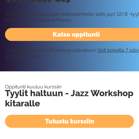
Tällä oppitunnilla kuulet soittoesimerkin latin jazz 12/8 -tyyl
kappaleeseen Groove Mersu.
Katso oppitunti
Vaatii kirjautumisen Rockway palveluun.
Voit kokeilla 7 päi
ilmaiseksi tästä!
Oppitunti kuuluu kurssiin
Tyylit haltuun - Jazz Workshop
kitaralle
Tutustu kurssiin