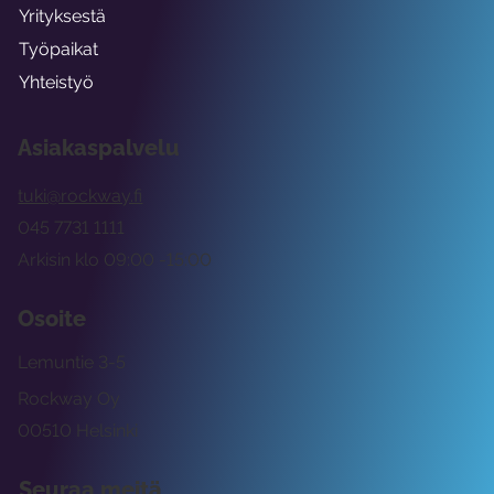
Yrityksestä
Työpaikat
Yhteistyö
Asiakaspalvelu
tuki@rockway.fi
045 7731 1111
Arkisin klo 09:00 -15:00
Osoite
Lemuntie 3-5
Rockway Oy
00510 Helsinki
Seuraa meitä