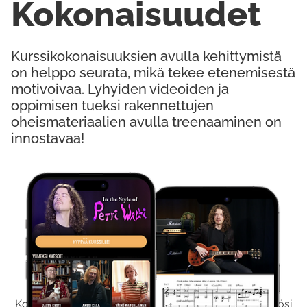
Kokonaisuudet
Kurssikokonaisuuksien avulla kehittymistä
on helppo seurata, mikä tekee etenemisestä
motivoivaa. Lyhyiden videoiden ja
oppimisen tueksi rakennettujen
oheismateriaalien avulla treenaaminen on
innostavaa!
Kokeile Ilmaiseksi
Kokeilemalla ilmaiseksi saat koko sisältömme käyttöösi