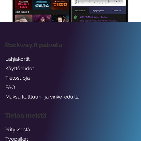
viikon ajaksi.
Rockway.fi palvelu
Lahjakortit
Käyttöehdot
Tietosuoja
FAQ
Maksu kulttuuri- ja virike-eduilla
Tietoa meistä
Yrityksestä
Työpaikat