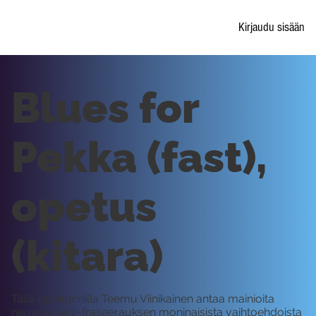
Kirjaudu sisään
Blues for
Pekka (fast),
opetus
(kitara)
Tällä oppitunnilla Teemu Viinikainen antaa mainioita
neuvoja jazz-fraseerauksen moninaisista vaihtoehdoista