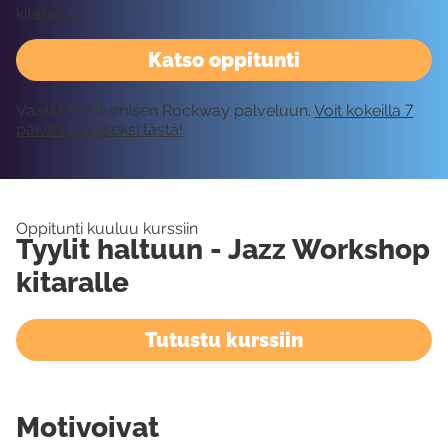
kitaralla.
Katso oppitunti
Vaatii kirjautumisen Rockway palveluun.
Voit kokeilla 7
päivää ilmaiseksi tästä!
Oppitunti kuuluu kurssiin
Tyylit haltuun - Jazz Workshop
kitaralle
Tutustu kurssiin
Motivoivat