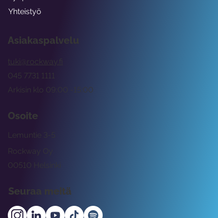
Yhteistyö
Asiakaspalvelu
tuki@rockway.fi
045 7731 1111
Arkisin klo 09:00 -15:00
Osoite
Lemuntie 3-5
Rockway Oy
00510 Helsinki
Seuraa meitä