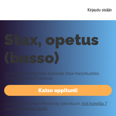
Kirjaudu sisään
Stax, opetus
(basso)
Opetellaan soittamaan bassolla Stax-harjoitusbiisi.
TAUSTANAUHAT (basso)
Katso oppitunti
Vaatii kirjautumisen Rockway palveluun.
Voit kokeilla 7
päivää ilmaiseksi tästä!