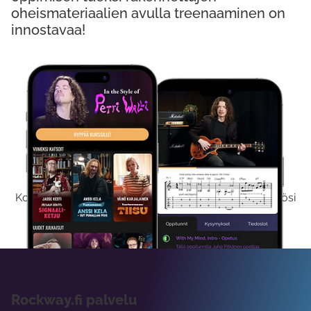
oheismateriaalien avulla treenaaminen on
innostavaa!
Kokeile Ilmaiseksi
Kokeilemalla ilmaiseksi saat koko sisältömme käyttöösi
viikon ajaksi.
Rockway.fi palvelu