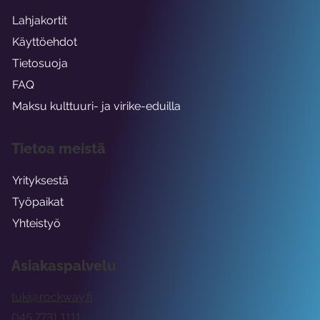
Lahjakortit
Käyttöehdot
Tietosuoja
FAQ
Maksu kulttuuri- ja virike-eduilla
Tietoa meistä
Yrityksestä
Työpaikat
Yhteistyö
Asiakaspalvelu
tuki@rockway.fi
045 7731 1111