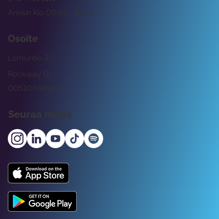
Arkisin klo 09:00 -15:00
Osoite
Lemuntie 3-5
Rockway Oy
00510 Helsinki
Seuraa meitä