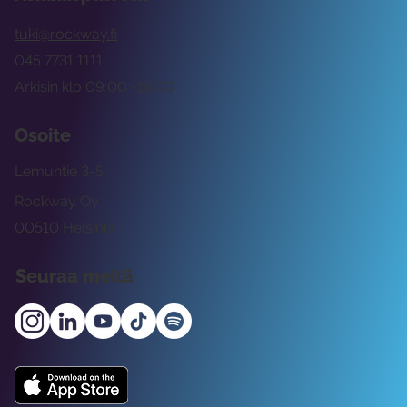
tuki@rockway.fi
045 7731 1111
Arkisin klo 09:00 -15:00
Osoite
Lemuntie 3-5
Rockway Oy
00510 Helsinki
Seuraa meitä