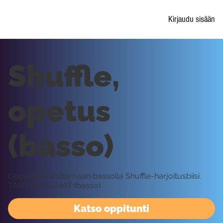
Kirjaudu sisään
Shuffle,
opetus
(basso)
Opetellaan soittamaan bassolla Shuffle-harjoitusbiisi.
TAUSTANAUHAT (basso)
Katso oppitunti