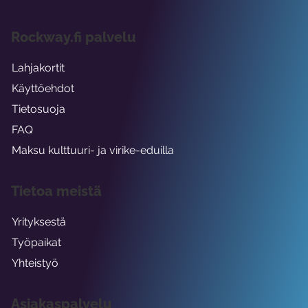
Rockway.fi palvelu
Lahjakortit
Käyttöehdot
Tietosuoja
FAQ
Maksu kulttuuri- ja virike-eduilla
Tietoa meistä
Yrityksestä
Työpaikat
Yhteistyö
Asiakaspalvelu