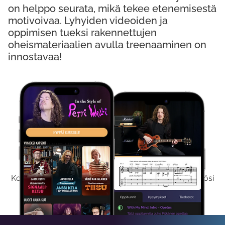
on helppo seurata, mikä tekee etenemisestä
motivoivaa. Lyhyiden videoiden ja
oppimisen tueksi rakennettujen
oheismateriaalien avulla treenaaminen on
innostavaa!
Kokeile Ilmaiseksi
Kokeilemalla ilmaiseksi saat koko sisältömme käyttöösi
viikon ajaksi.