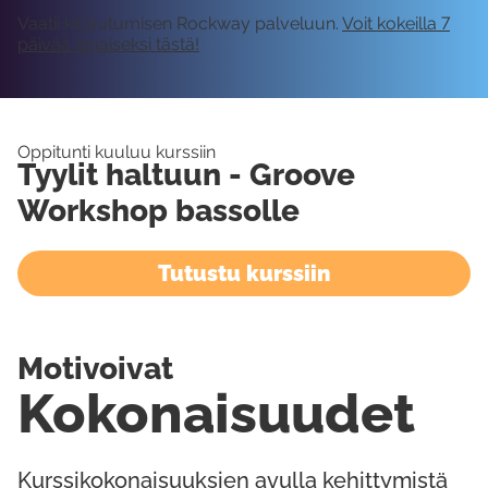
Vaatii kirjautumisen Rockway palveluun.
Voit kokeilla 7
päivää ilmaiseksi tästä!
Oppitunti kuuluu kurssiin
Tyylit haltuun - Groove
Workshop bassolle
Tutustu kurssiin
Motivoivat
Kokonaisuudet
Kurssikokonaisuuksien avulla kehittymistä