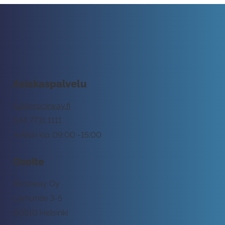
Asiakaspalvelu
tuki@rockway.fi
045 7731 1111
Arkisin klo 09:00 -15:00
Osoite
Rockway Oy
Lemuntie 3-5
00510 Helsinki