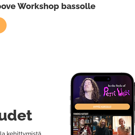
roove Workshop bassolle
udet
la kehittymistä