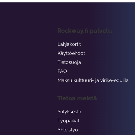
Rockway.fi palvelu
Lahjakortit
Käyttöehdot
Tietosuoja
FAQ
Maksu kulttuuri- ja virike-eduilla
Tietoa meistä
Yrityksestä
Työpaikat
Yhteistyö