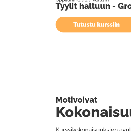
Tyylit haltuun - G
Tutustu kurssiin
Motivoivat
Kokonaisu
Kurssikokonaisuuksien avul