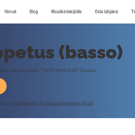
Hinnat
Blog
Musiikintekijöille
Osta lahjaksi
Ti
opetus (basso)
ters-harjoitusbiisi. TAUSTANAUHAT (basso)
eluun.
Voit kokeilla 7 päivää ilmaiseksi tästä!