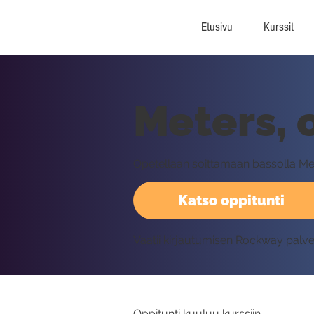
Etusivu
Kurssit
Meters, 
Opetellaan soittamaan bassolla Me
Katso oppitunti
Vaatii kirjautumisen Rockway palv
Oppitunti kuuluu kurssiin