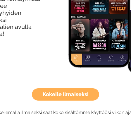
kee
Lyhyiden
ksi
alien avulla
a!
Kokeile Ilmaiseksi
eilemalla ilmaiseksi saat koko sisältömme käyttöösi viikon aja