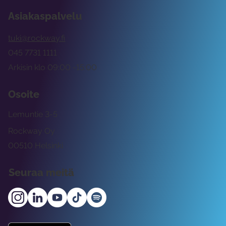
Asiakaspalvelu
tuki@rockway.fi
045 7731 1111
Arkisin klo 09:00 -15:00
Osoite
Lemuntie 3-5
Rockway Oy
00510 Helsinki
Seuraa meitä