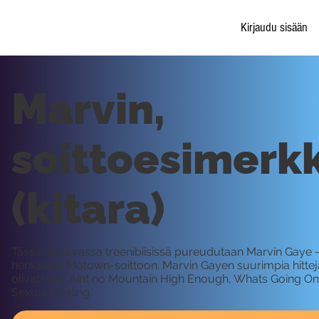
Kirjaudu sisään
Marvin,
soittoesimerkk
(kitara)
Tässä loistavassa treenibiisissä pureudutaan Marvin Gaye 
henkiseen Motown-soittoon. Marvin Gayen suurimpia hittej
olivat mm. Aint no Mountain High Enough, Whats Going On
Sexual Healing.