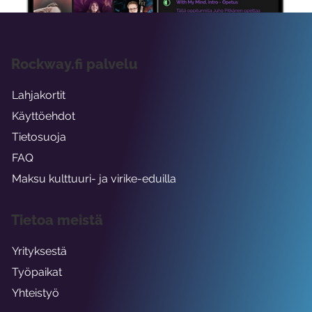
Rockway.fi palvelu
Lahjakortit
Käyttöehdot
Tietosuoja
FAQ
Maksu kulttuuri- ja virike-eduilla
Tietoa meistä
Yrityksestä
Työpaikat
Yhteistyö