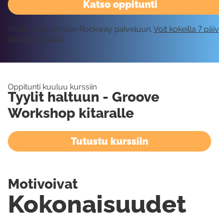
Katso oppitunti
Vaatii kirjautumisen Rockway palveluun.
Voit kokeilla 7 päi
ilmaiseksi tästä!
Oppitunti kuuluu kurssiin
Tyylit haltuun - Groove
Workshop kitaralle
Tutustu kurssiin
Motivoivat
Kokonaisuudet