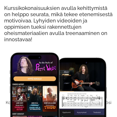
Kurssikokonaisuuksien avulla kehittymistä
on helppo seurata, mikä tekee etenemisestä
motivoivaa. Lyhyiden videoiden ja
oppimisen tueksi rakennettujen
oheismateriaalien avulla treenaaminen on
innostavaa!
Kokeile Ilmaiseksi
Kokeilemalla ilmaiseksi saat koko sisältömme käyttöösi
viikon ajaksi.