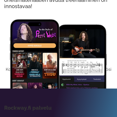
oheismateriaalien avulla treenaaminen on
innostavaa!
Kokeile Ilmaiseksi
Kokeilemalla ilmaiseksi saat koko sisältömme käyttöösi
viikon ajaksi.
Rockway.fi palvelu