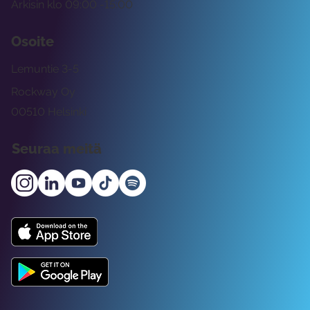
Arkisin klo 09:00 -15:00
Osoite
Lemuntie 3-5
Rockway Oy
00510 Helsinki
Seuraa meitä