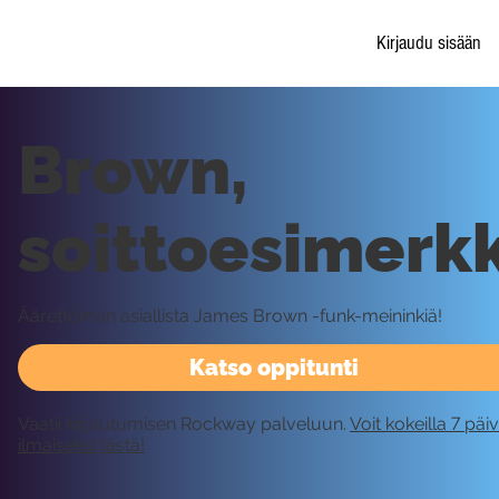
Kirjaudu sisään
Brown,
soittoesimerkk
Äärettömän asiallista James Brown -funk-meininkiä!
Katso oppitunti
Vaatii kirjautumisen Rockway palveluun.
Voit kokeilla 7 päi
ilmaiseksi tästä!