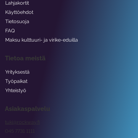
Lahjakortit
Käyttöehdot
Tietosuoja
FAQ
Maksu kulttuuri- ja virike-eduilla
Tietoa meistä
Yrityksestä
Työpaikat
Yhteistyö
Asiakaspalvelu
tuki@rockway.fi
045 7731 1111