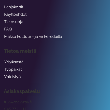
Lahjakortit
Käyttöehdot
Tietosuoja
FAQ
Maksu kulttuuri- ja virike-eduilla
Tietoa meistä
Yrityksestä
Työpaikat
Yhteistyö
Asiakaspalvelu
tuki@rockway.fi
045 7731 1111