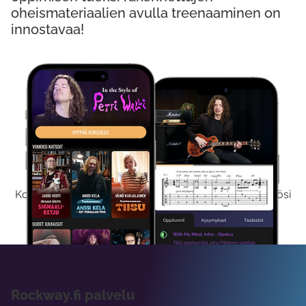
oheismateriaalien avulla treenaaminen on
innostavaa!
Kokeile Ilmaiseksi
Kokeilemalla ilmaiseksi saat koko sisältömme käyttöösi
viikon ajaksi.
Rockway.fi palvelu