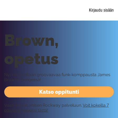
Kirjaudu sisään
Brown,
opetus
Nyt harjoitellaan groovaavaa funk-komppausta James
Brownin hengessä!
Katso oppitunti
Vaatii kirjautumisen Rockway palveluun.
Voit kokeilla 7
päivää ilmaiseksi tästä!