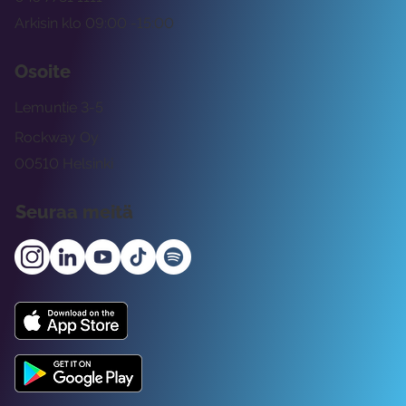
Arkisin klo 09:00 -15:00
Osoite
Lemuntie 3-5
Rockway Oy
00510 Helsinki
Seuraa meitä