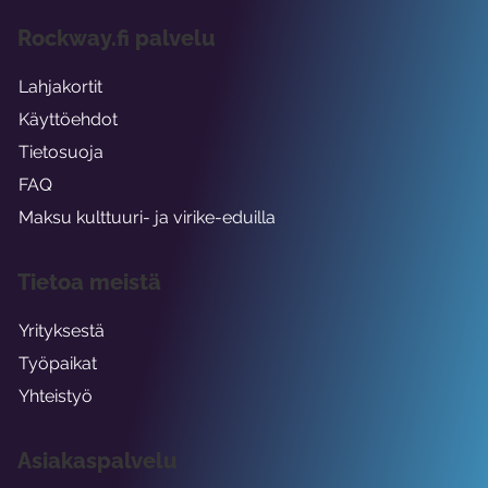
Rockway.fi palvelu
Lahjakortit
Käyttöehdot
Tietosuoja
FAQ
Maksu kulttuuri- ja virike-eduilla
Tietoa meistä
Yrityksestä
Työpaikat
Yhteistyö
Asiakaspalvelu