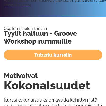
Vaatii kirjautumisen Rockway palveluun.
Voit kokeilla 7 päi
ilmaiseksi tästä!
Oppitunti kuuluu kurssiin
Tyylit haltuun - Groove
Workshop rummuille
Tutustu kurssiin
Motivoivat
Kokonaisuudet
Kurssikokonaisuuksien avulla kehittymistä
on helppo seurata, mikä tekee etenemisestä