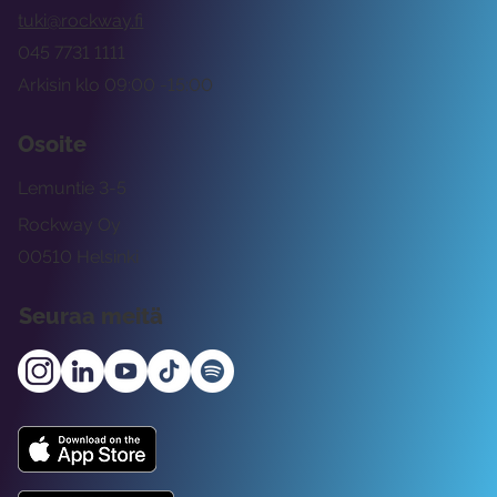
tuki@rockway.fi
045 7731 1111
Arkisin klo 09:00 -15:00
Osoite
Lemuntie 3-5
Rockway Oy
00510 Helsinki
Seuraa meitä