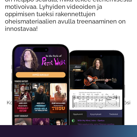
motivoivaa. Lyhyiden videoiden ja
oppimisen tueksi rakennettujen
oheismateriaalien avulla treenaaminen on
innostavaa!
Kokeile Ilmaiseksi
Kokeilemalla ilmaiseksi saat koko sisältömme käyttöösi
viikon ajaksi.