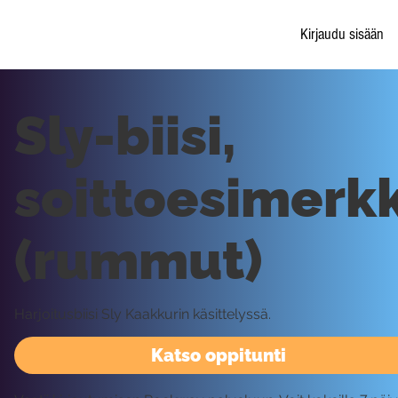
Kirjaudu sisään
Sly-biisi,
soittoesimerkk
(rummut)
Harjoitusbiisi Sly Kaakkurin käsittelyssä.
Katso oppitunti