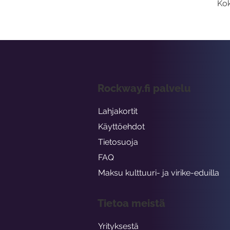
Kok
Rockway.fi palvelu
Lahjakortit
Käyttöehdot
Tietosuoja
FAQ
Maksu kulttuuri- ja virike-eduilla
Tietoa meistä
Yrityksestä