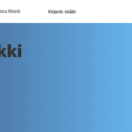
etoa Meistä
Kirjaudu sisään
kki