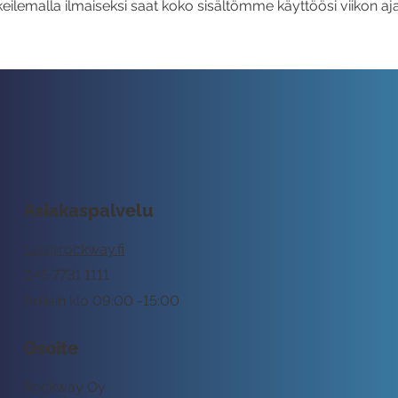
eilemalla ilmaiseksi saat koko sisältömme käyttöösi viikon aja
Asiakaspalvelu
tuki@rockway.fi
045 7731 1111
Arkisin klo 09:00 -15:00
Osoite
Rockway Oy