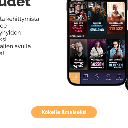
udet
la kehittymistä
kee
Lyhyiden
ksi
alien avulla
a!
Kokeile Ilmaiseksi