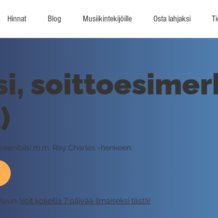
Hinnat
Blog
Musiikintekijöille
Osta lahjaksi
Ti
si, soittoesimer
)
treenibiisi m.m. Ray Charles -henkeen.
eluun.
Voit kokeilla 7 päivää ilmaiseksi tästä!