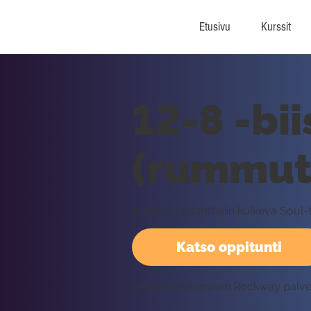
Etusivu
Kurssit
12-8 -bii
(rummut
Hidas 12/8 tahtilajiin kulkeva Soul-
Katso oppitunti
Vaatii kirjautumisen Rockway palv