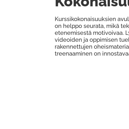
Kokonaisu
Kurssikokonaisuuksien avul
on helppo seurata, mikä te
etenemisestä motivoivaa. 
videoiden ja oppimisen tue
rakennettujen oheismateria
treenaaminen on innostava