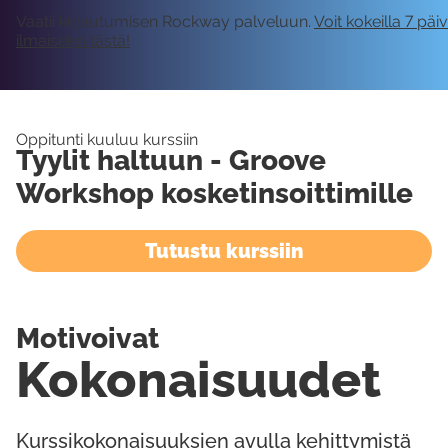
Vaatii kirjautumisen Rockway palveluun.
Voit kokeilla 7 päi
ilmaiseksi tästä!
Oppitunti kuuluu kurssiin
Tyylit haltuun - Groove
Workshop kosketinsoittimille
Tutustu kurssiin
Motivoivat
Kokonaisuudet
Kurssikokonaisuuksien avulla kehittymistä