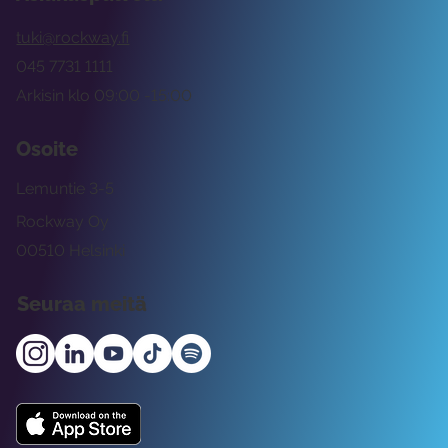
tuki@rockway.fi
045 7731 1111
Arkisin klo 09:00 -15:00
Osoite
Lemuntie 3-5
Rockway Oy
00510 Helsinki
Seuraa meitä