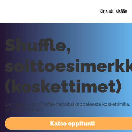
Kirjaudu sisään
Shuffle,
soittoesimerkk
(koskettimet)
Esimerkkisoitto Shuffle-harjoituskappaleesta koskettimilla.
TAUSTANAUHAT
Katso oppitunti