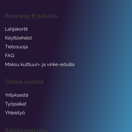
Rockway.fi palvelu
Lahjakortit
Käyttöehdot
Tietosuoja
FAQ
Maksu kulttuuri- ja virike-eduilla
Tietoa meistä
Yrityksestä
Työpaikat
Yhteistyö
Asiakaspalvelu