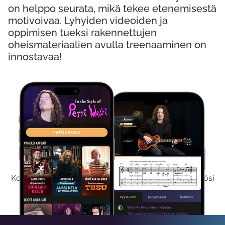
on helppo seurata, mikä tekee etenemisestä
motivoivaa. Lyhyiden videoiden ja
oppimisen tueksi rakennettujen
oheismateriaalien avulla treenaaminen on
innostavaa!
Kokeile Ilmaiseksi
Kokeilemalla ilmaiseksi saat koko sisältömme käyttöösi
viikon ajaksi.