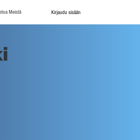
etoa Meistä
Kirjaudu sisään
i