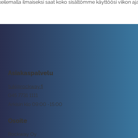
eilemalla ilmaiseksi saat koko sisältömme käyttöösi viikon aja
Asiakaspalvelu
tuki@rockway.fi
045 7731 1111
Arkisin klo 09:00 -15:00
Osoite
Rockway Oy