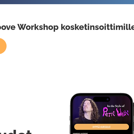
roove Workshop kosketinsoittimill