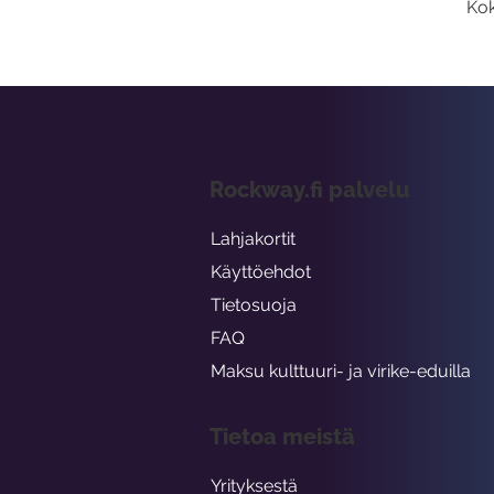
Kok
Rockway.fi palvelu
Lahjakortit
Käyttöehdot
Tietosuoja
FAQ
Maksu kulttuuri- ja virike-eduilla
Tietoa meistä
Yrityksestä