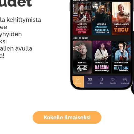
udet
la kehittymistä
kee
Lyhyiden
ksi
alien avulla
a!
Kokeile Ilmaiseksi