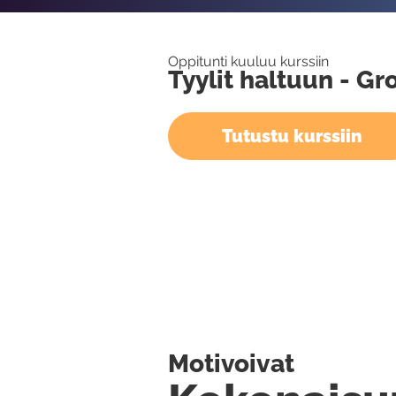
Oppitunti kuuluu kurssiin
Tyylit haltuun - G
Tutustu kurssiin
Motivoivat