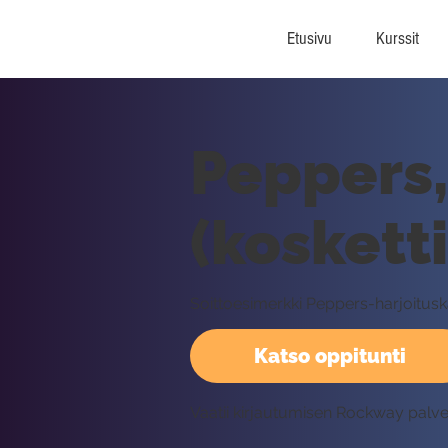
Etusivu
Kurssit
Peppers,
(koskett
Soittoesimerkki Peppers-harjoitus
Katso oppitunti
Vaatii kirjautumisen Rockway palv