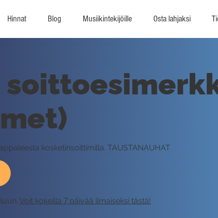
Hinnat
Blog
Musiikintekijöille
Osta lahjaksi
Ti
 soittoesimerkk
imet)
kappaleesta kosketinsoittimilla. TAUSTANAUHAT
eluun.
Voit kokeilla 7 päivää ilmaiseksi tästä!