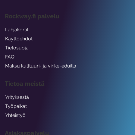
Rockway.fi palvelu
Lahjakortit
Käyttöehdot
Tietosuoja
FAQ
Maksu kulttuuri- ja virike-eduilla
Tietoa meistä
Yrityksestä
Työpaikat
Yhteistyö
Asiakaspalvelu