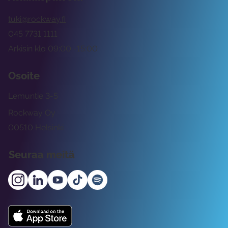
tuki@rockway.fi
045 7731 1111
Arkisin klo 09:00 -15:00
Osoite
Lemuntie 3-5
Rockway Oy
00510 Helsinki
Seuraa meitä