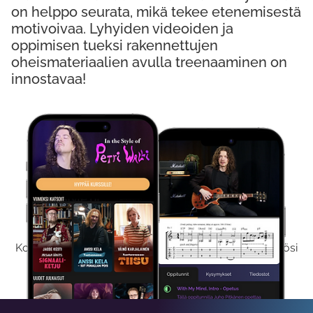
on helppo seurata, mikä tekee etenemisestä
motivoivaa. Lyhyiden videoiden ja
oppimisen tueksi rakennettujen
oheismateriaalien avulla treenaaminen on
innostavaa!
Kokeile Ilmaiseksi
Kokeilemalla ilmaiseksi saat koko sisältömme käyttöösi
viikon ajaksi.