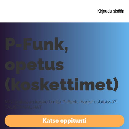
Kirjaudu sisään
P-Funk,
opetus
(koskettimet)
Mitä soitetaan koskettimilla P-Funk -harjoitusbiisissä?
TAUSTANAUHAT
Katso oppitunti