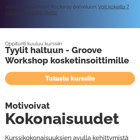
Vaatii kirjautumisen Rockway palveluun.
Voit kokeilla 7
päivää ilmaiseksi tästä!
Oppitunti kuuluu kurssiin
Tyylit haltuun - Groove
Workshop kosketinsoittimille
Tutustu kurssiin
Motivoivat
Kokonaisuudet
Kurssikokonaisuuksien avulla kehittymistä