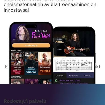
oheismateriaalien avulla treenaaminen on
innostavaa!
Kokeile Ilmaiseksi
Kokeilemalla ilmaiseksi saat koko sisältömme käyttöösi
viikon ajaksi.
Rockway.fi palvelu