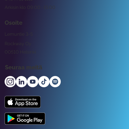
Arkisin klo 09:00 -15:00
Osoite
Lemuntie 3-5
Rockway Oy
00510 Helsinki
Seuraa meitä