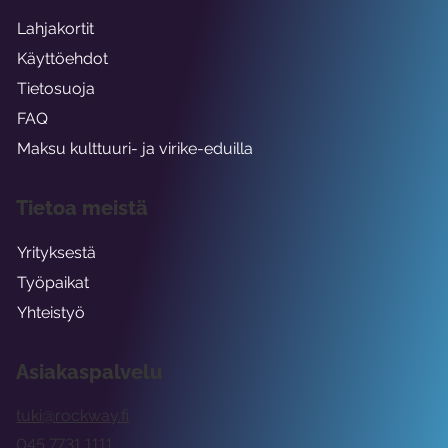
Lahjakortit
Käyttöehdot
Tietosuoja
FAQ
Maksu kulttuuri- ja virike-eduilla
Tietoa meistä
Yrityksestä
Työpaikat
Yhteistyö
Asiakaspalvelu
tuki@rockway.fi
045 7731 1111