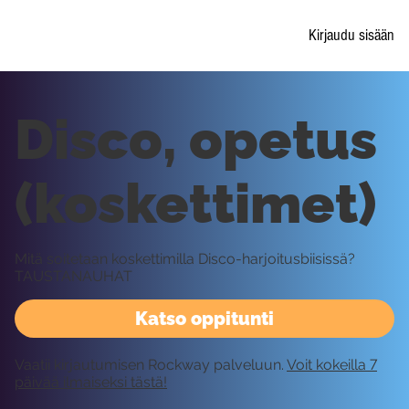
Kirjaudu sisään
Disco, opetus
(koskettimet)
Mitä soitetaan koskettimilla Disco-harjoitusbiisissä?
TAUSTANAUHAT
Katso oppitunti
Vaatii kirjautumisen Rockway palveluun.
Voit kokeilla 7
päivää ilmaiseksi tästä!