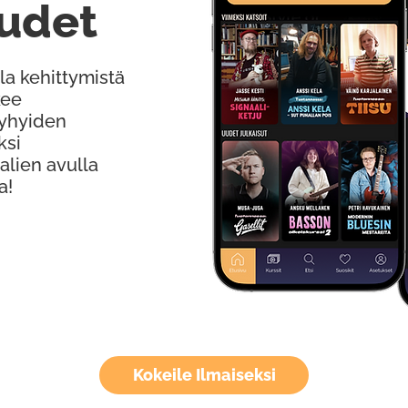
udet
la kehittymistä
kee
Lyhyiden
ksi
alien avulla
a!
Kokeile Ilmaiseksi