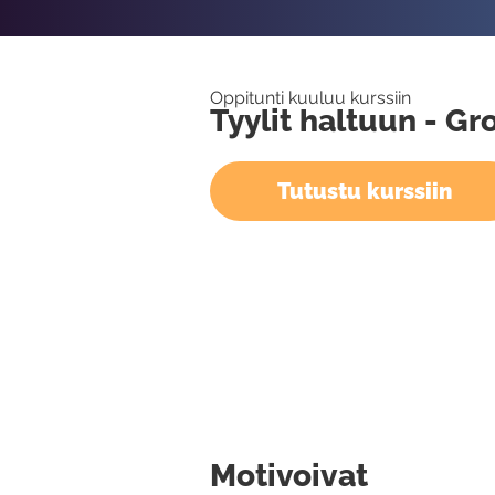
Oppitunti kuuluu kurssiin
Tyylit haltuun - G
Tutustu kurssiin
Motivoivat