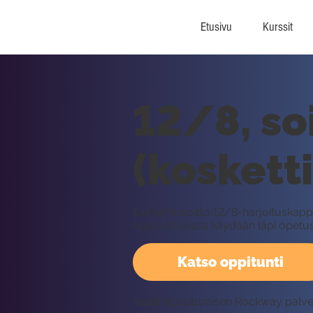
Etusivu
Kurssit
12/8, so
(koskett
Esimerkkisoitto 12/8-harjoituskappa
oppitunti jossa käydään läpi opetus
Katso oppitunti
Vaatii kirjautumisen Rockway palv