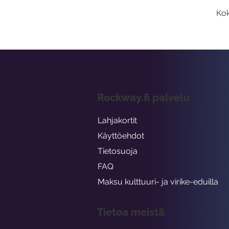
Kok
Rockway.fi palvelu
Lahjakortit
Käyttöehdot
Tietosuoja
FAQ
Maksu kulttuuri- ja virike-eduilla
Tietoa meistä