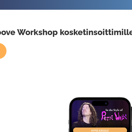
roove Workshop kosketinsoittimill