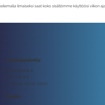
eilemalla ilmaiseksi saat koko sisältömme käyttöösi viikon aja
Asiakaspalvelu
tuki@rockway.fi
045 7731 1111
Arkisin klo 09:00 -15:00
Osoite