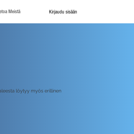
etoa Meistä
Kirjaudu sisään
leesta löytyy myös erillinen