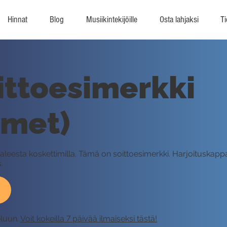
Hinnat
Blog
Musiikintekijöille
Osta lahjaksi
Ti
ittoesimerkki
imet)
leesta koskettimilla. Tämä on soittoesimerkki. Harjoituskappa
.
eluun.
Voit kokeilla 7 päivää ilmaiseksi tästä!