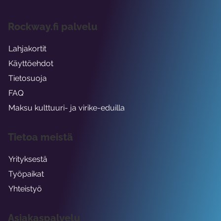
Rockway.fi palvelu
Lahjakortit
Käyttöehdot
Tietosuoja
FAQ
Maksu kulttuuri- ja virike-eduilla
Tietoa meistä
Yrityksestä
Työpaikat
Yhteistyö
Asiakaspalvelu