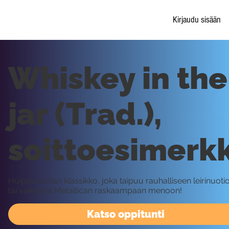
Kirjaudu sisään
Whiskey in the
jar (Trad.),
soittoesimerkk
Huippuluokan klassikko, joka taipuu rauhalliseen leirinuoti
tai vaikkapa Metallican raskaampaan menoon!
Katso oppitunti