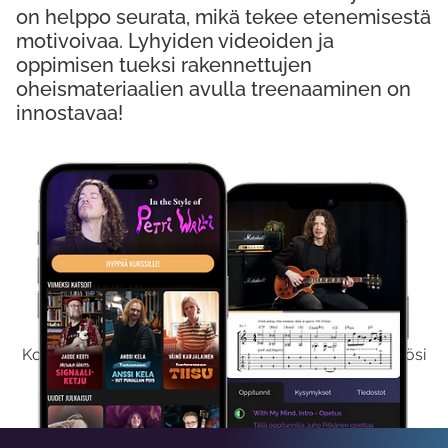
on helppo seurata, mikä tekee etenemisestä
motivoivaa. Lyhyiden videoiden ja
oppimisen tueksi rakennettujen
oheismateriaalien avulla treenaaminen on
innostavaa!
Kokeile Ilmaiseksi
Kokeilemalla ilmaiseksi saat koko sisältömme käyttöösi
viikon ajaksi.