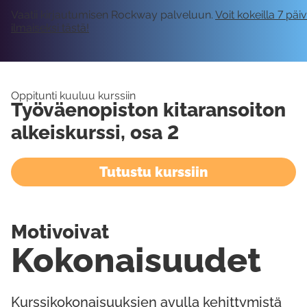
Vaatii kirjautumisen Rockway palveluun.
Voit kokeilla 7 päi
ilmaiseksi tästä!
Oppitunti kuuluu kurssiin
Työväenopiston kitaransoiton
alkeiskurssi, osa 2
Tutustu kurssiin
Motivoivat
Kokonaisuudet
Kurssikokonaisuuksien avulla kehittymistä