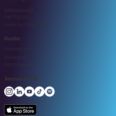
tuki@rockway.fi
045 7731 1111
Arkisin klo 09:00 -15:00
Osoite
Lemuntie 3-5
Rockway Oy
00510 Helsinki
Seuraa meitä