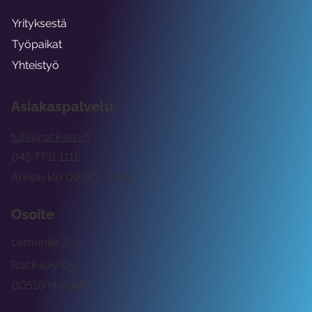
Yrityksestä
Työpaikat
Yhteistyö
Asiakaspalvelu
tuki@rockway.fi
045 7731 1111
Arkisin klo 09:00 -15:00
Osoite
Lemuntie 3-5
Rockway Oy
00510 Helsinki