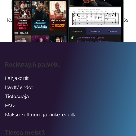
Kokeile Ilmaiseksi
Kokeilemalla ilmaiseksi saat koko sisältömme käyttöösi
viikon ajaksi.
Rockway.fi palvelu
Lahjakortit
Käyttöehdot
Tietosuoja
FAQ
Maksu kulttuuri- ja virike-eduilla
Tietoa meistä