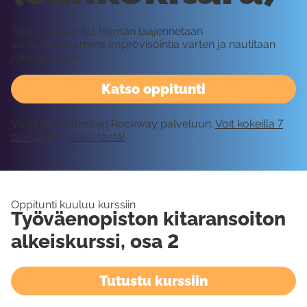
Tällä oppitunnilla hieman laajennetaan
sanavarastoamme improvisointia varten ja nautitaan
joka nuotista!
Katso oppitunti
Vaatii kirjautumisen Rockway palveluun.
Voit kokeilla 7
päivää ilmaiseksi tästä!
Oppitunti kuuluu kurssiin
Työväenopiston kitaransoiton
alkeiskurssi, osa 2
Tutustu kurssiin