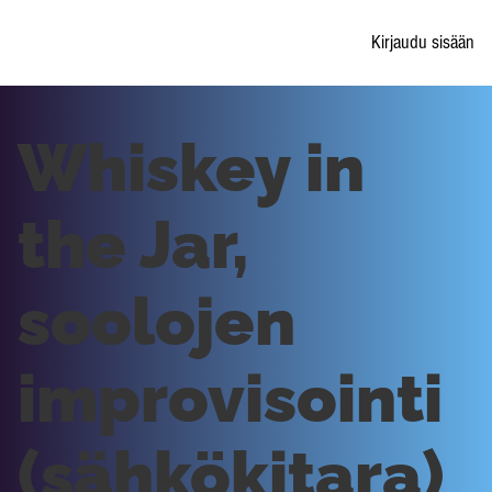
Kirjaudu sisään
Whiskey in
the Jar,
soolojen
improvisointi
(sähkökitara)