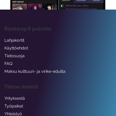
Rockway.fi palvelu
Lahjakortit
Käyttöehdot
Tietosuoja
FAQ
Maksu kulttuuri- ja virike-eduilla
Tietoa meistä
Yrityksestä
Työpaikat
Yhteistyö