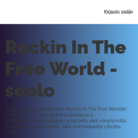
Kirjaudu sisään
Rockin In The
Free World -
soolo
Tällä tunnilla opettelemme Rockin In The Free Worldin
kitarasoolon. Soolo pyörii pääasiassa E-
mollipentatonisen asteikon ympärillä eikä venytyksiltä,
lisäsäveliltä, riitasoinnilta, eikä voimakkaalta vibralta
vältytä.