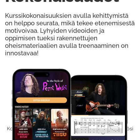
Kurssikokonaisuuksien avulla kehittymistä
on helppo seurata, mikä tekee etenemisestä
motivoivaa. Lyhyiden videoiden ja
oppimisen tueksi rakennettujen
oheismateriaalien avulla treenaaminen on
innostavaa!
Kokeile Ilmaiseksi
Kokeilemalla ilmaiseksi saat koko sisältömme käyttöösi
viikon ajaksi.