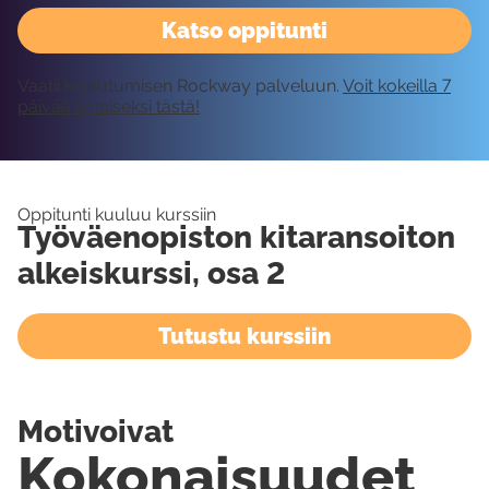
Katso oppitunti
Vaatii kirjautumisen Rockway palveluun.
Voit kokeilla 7
päivää ilmaiseksi tästä!
Oppitunti kuuluu kurssiin
Työväenopiston kitaransoiton
alkeiskurssi, osa 2
Tutustu kurssiin
Motivoivat
Kokonaisuudet