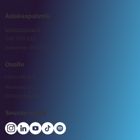
Asiakaspalvelu
tuki@rockway.fi
045 7731 1111
Arkisin klo 09:00 -15:00
Osoite
Lemuntie 3-5
Rockway Oy
00510 Helsinki
Seuraa meitä