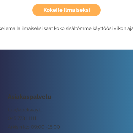
Kokeile Ilmaiseksi
eilemalla ilmaiseksi saat koko sisältömme käyttöösi viikon aja
Asiakaspalvelu
tuki@rockway.fi
045 7731 1111
Arkisin klo 09:00 -15:00