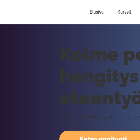
Etusivu
Kurssit
Kolme pe
hengitys
eteenty
Tällä oppitunnillaa käsitellään laul
treenaamaan.
Katso oppitunti