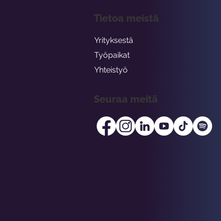
Tietoa meistä
Yrityksestä
Työpaikat
Yhteistyö
Seuraa meitä