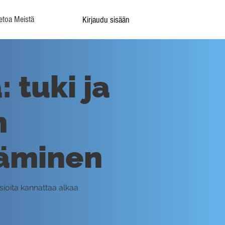
etoa Meistä
Kirjaudu sisään
 tuki ja
n
täminen
asioita kannattaa alkaa