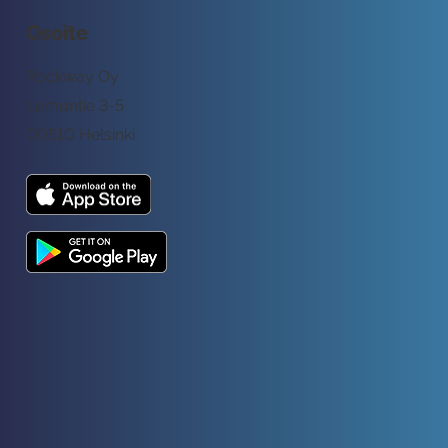
Osoite
Rockway Oy
Lemuntie 3-5
00510 Helsinki