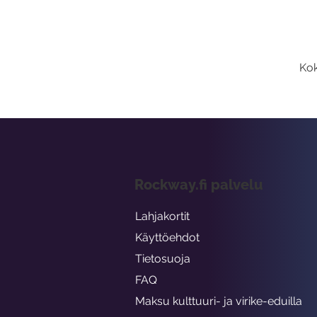
Kok
Rockway.fi palvelu
Lahjakortit
Käyttöehdot
Tietosuoja
FAQ
Maksu kulttuuri- ja virike-eduilla