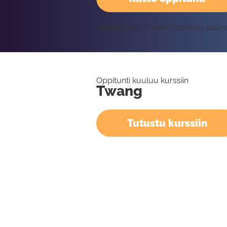
Vaatii kirjautumisen Rockway palv
Oppitunti kuuluu kurssiin
Twang
Tutustu kurssiin