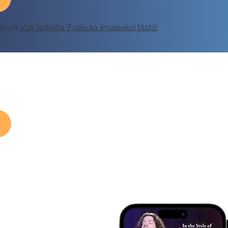
eluun.
Voit kokeilla 7 päivää ilmaiseksi tästä!