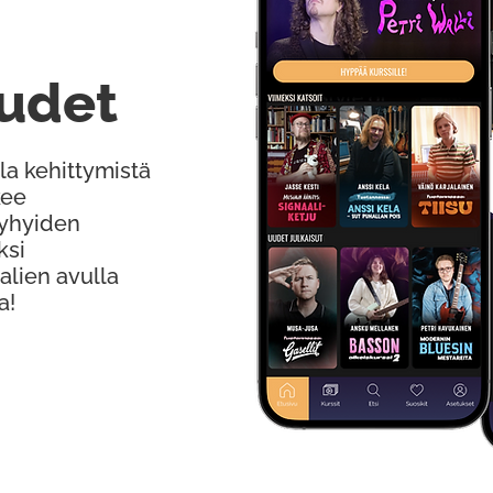
udet
la kehittymistä
kee
Lyhyiden
ksi
alien avulla
a!