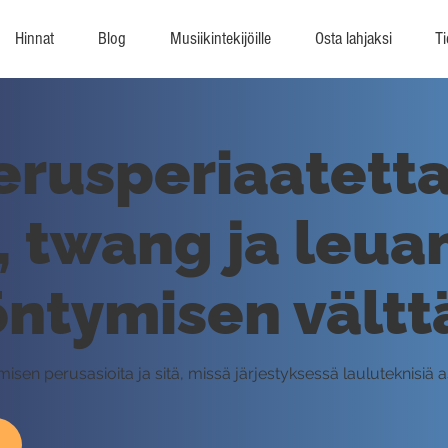
Hinnat
Blog
Musiikintekijöille
Osta lahjaksi
Ti
rusperiaatetta:
, twang ja leua
öntymisen vält
amisen perusasioita ja sitä, missä järjestyksessä lauluteknisiä 