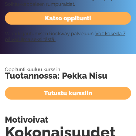
Soihtu-kappaleen rumpuraidat.
Katso oppitunti
Vaatii kirjautumisen Rockway palveluun.
Voit kokeilla 7
päivää ilmaiseksi tästä!
Oppitunti kuuluu kurssiin
Tuotannossa: Pekka Nisu
Tutustu kurssiin
Motivoivat
Kokonaisuudet