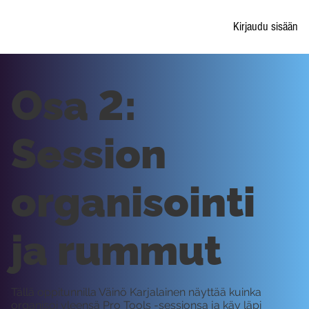
Kirjaudu sisään
Osa 2:
Session
organisointi
ja rummut
Tällä oppitunnilla Väinö Karjalainen näyttää kuinka
organisoi yleensä Pro Tools -sessionsa ja käy läpi