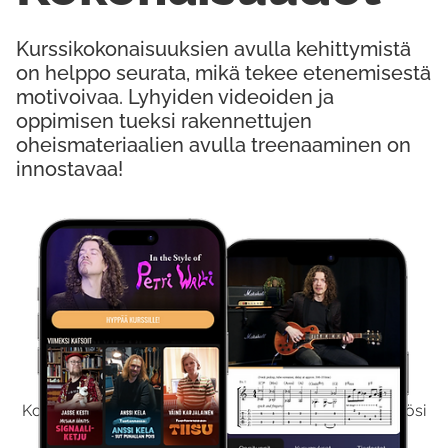
Kurssikokonaisuuksien avulla kehittymistä
on helppo seurata, mikä tekee etenemisestä
motivoivaa. Lyhyiden videoiden ja
oppimisen tueksi rakennettujen
oheismateriaalien avulla treenaaminen on
innostavaa!
Kokeile Ilmaiseksi
Kokeilemalla ilmaiseksi saat koko sisältömme käyttöösi
viikon ajaksi.