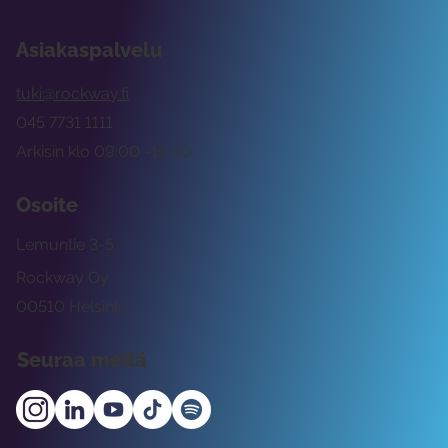
Asiakaspalvelu
tuki@rockway.fi
045 7731 1111
Arkisin klo 09:00 -15:00
Osoite
Lemuntie 3-5
Rockway Oy
00510 Helsinki
Seuraa meitä