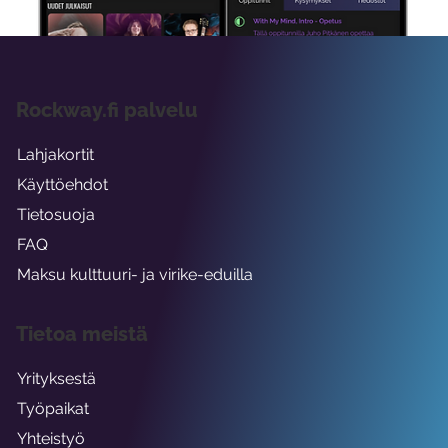
Rockway.fi palvelu
Lahjakortit
Käyttöehdot
Tietosuoja
FAQ
Maksu kulttuuri- ja virike-eduilla
Tietoa meistä
Yrityksestä
Työpaikat
Yhteistyö