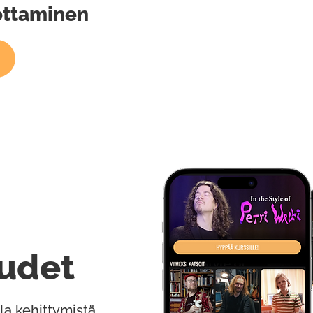
ottaminen
udet
la kehittymistä