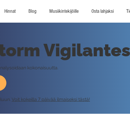
Hinnat
Blog
Musiikintekijöille
Osta lahjaksi
Ti
torm Vigilantes
analysoidaan kokonaisuutta.
eluun.
Voit kokeilla 7 päivää ilmaiseksi tästä!