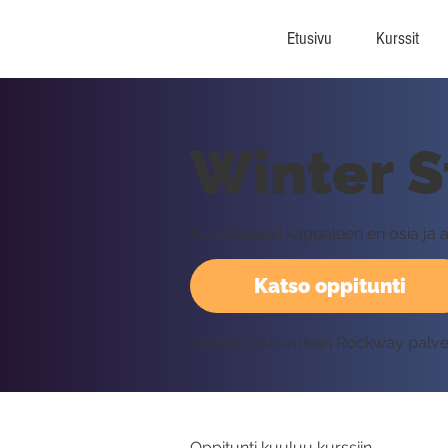
Etusivu
Kurssit
Winter S
Kuunnellaan kappaleen eri osia ja 
Katso oppitunti
Vaatii kirjautumisen Rockway palv
Oppitunti kuuluu kurssiin