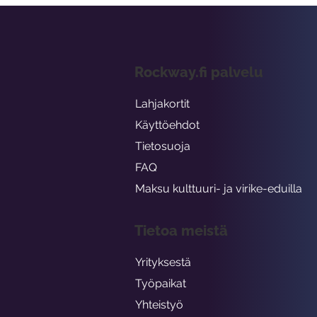
Rockway.fi palvelu
Lahjakortit
Käyttöehdot
Tietosuoja
FAQ
Maksu kulttuuri- ja virike-eduilla
Tietoa meistä
Yrityksestä
Työpaikat
Yhteistyö