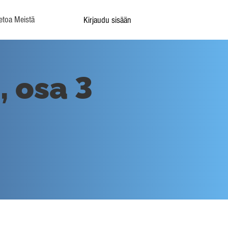
etoa Meistä
Kirjaudu sisään
, osa 3