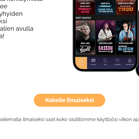
kee
Lyhyiden
ksi
alien avulla
a!
Kokeile Ilmaiseksi
eilemalla ilmaiseksi saat koko sisältömme käyttöösi viikon aja