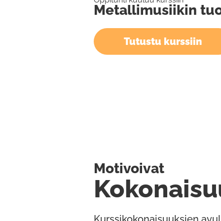
Metallimusiikin tu
Tutustu kurssiin
Motivoivat
Kokonaisu
Kurssikokonaisuuksien avul