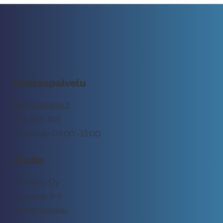
Asiakaspalvelu
tuki@rockway.fi
045 7731 1111
Arkisin klo 09:00 -15:00
Osoite
Rockway Oy
Lemuntie 3-5
00510 Helsinki