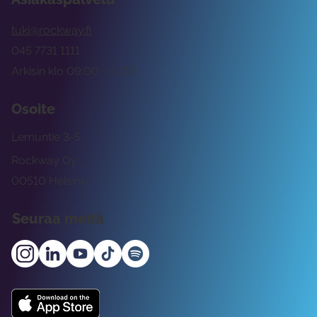
tuki@rockway.fi
045 7731 1111
Arkisin klo 09:00 -15:00
Osoite
Lemuntie 3-5
Rockway Oy
00510 Helsinki
Seuraa meitä