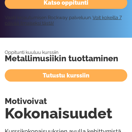
Katso oppitunti
Vaatii kirjautumisen Rockway palveluun.
Voit kokeilla 7
päivää ilmaiseksi tästä!
Oppitunti kuuluu kurssiin
Metallimusiikin tuottaminen
Tutustu kurssiin
Motivoivat
Kokonaisuudet
Kurssikokonaisuuksien avulla kehittymistä