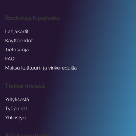
Rockway.fi palvelu
Lahjakortit
Käyttöehdot
Tietosuoja
FAQ
Maksu kulttuuri- ja virike-eduilla
Tietoa meistä
Yrityksestä
Työpaikat
Yhteistyö
Asiakaspalvelu