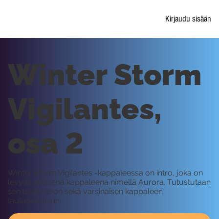
Kirjaudu sisään
Winter Storm
Vigilantes,
osa 2
Winter Storm Vigilantes -kappaleessa on intro, joka on
levyllä erillisenä kappaleena nimellä Aurora. Tutustutaan
sen tuotantoon sekä varsinaisen kappaleen
lauluosuuksiin.