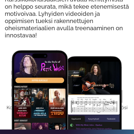
on helppo seurata, mikä tekee etenemisestä
motivoivaa. Lyhyiden videoiden ja
oppimisen tueksi rakennettujen
oheismateriaalien avulla treenaaminen on
innostavaa!
Kokeile Ilmaiseksi
Kokeilemalla ilmaiseksi saat koko sisältömme käyttöösi
viikon ajaksi.