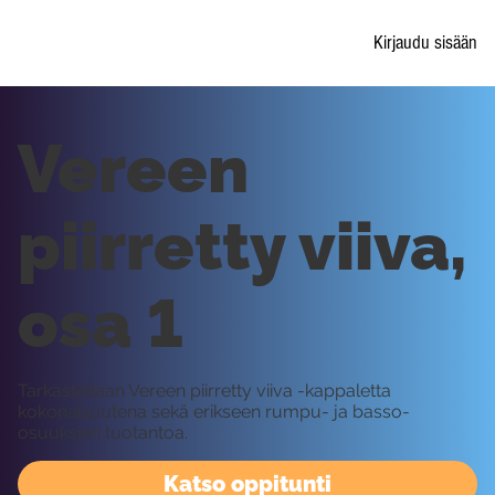
Kirjaudu sisään
Vereen
piirretty viiva,
osa 1
Tarkastellaan Vereen piirretty viiva -kappaletta
kokonaisuutena sekä erikseen rumpu- ja basso-
osuuksien tuotantoa.
Katso oppitunti