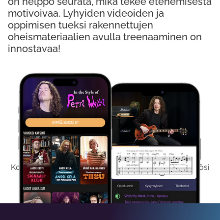
on helppo seurata, mikä tekee etenemisestä
motivoivaa. Lyhyiden videoiden ja
oppimisen tueksi rakennettujen
oheismateriaalien avulla treenaaminen on
innostavaa!
Kokeile Ilmaiseksi
Kokeilemalla ilmaiseksi saat koko sisältömme käyttöösi
viikon ajaksi.