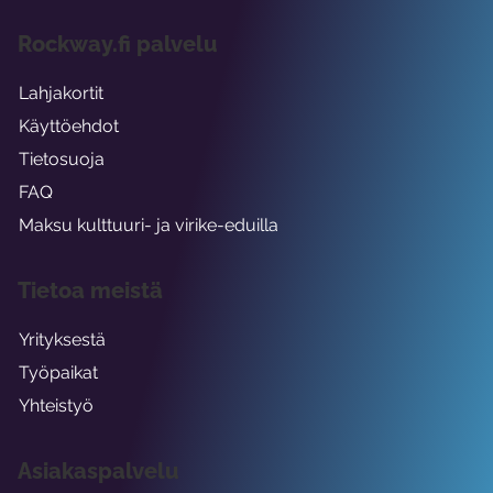
Rockway.fi palvelu
Lahjakortit
Käyttöehdot
Tietosuoja
FAQ
Maksu kulttuuri- ja virike-eduilla
Tietoa meistä
Yrityksestä
Työpaikat
Yhteistyö
Asiakaspalvelu