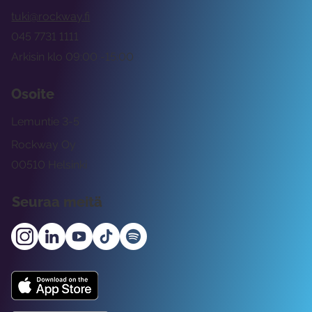
tuki@rockway.fi
045 7731 1111
Arkisin klo 09:00 -15:00
Osoite
Lemuntie 3-5
Rockway Oy
00510 Helsinki
Seuraa meitä