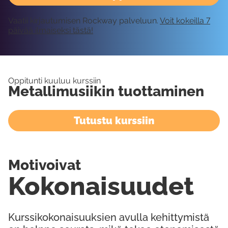
Vaatii kirjautumisen Rockway palveluun.
Voit kokeilla 7
päivää ilmaiseksi tästä!
Oppitunti kuuluu kurssiin
Metallimusiikin tuottaminen
Tutustu kurssiin
Motivoivat
Kokonaisuudet
Kurssikokonaisuuksien avulla kehittymistä