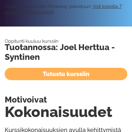
Vaatii kirjautumisen Rockway palveluun.
Voit kokeilla 7
päivää ilmaiseksi tästä!
Oppitunti kuuluu kurssiin
Tuotannossa: Joel Herttua -
Syntinen
Tutustu kurssiin
Motivoivat
Kokonaisuudet
Kurssikokonaisuuksien avulla kehittymistä