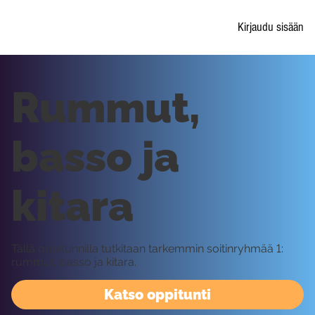
Kirjaudu sisään
Rummut,
basso ja
kitara
Tällä oppitunnilla tutkitaan tarkemmin soitinryhmää 1:
rummut, basso ja kitara.
Katso oppitunti