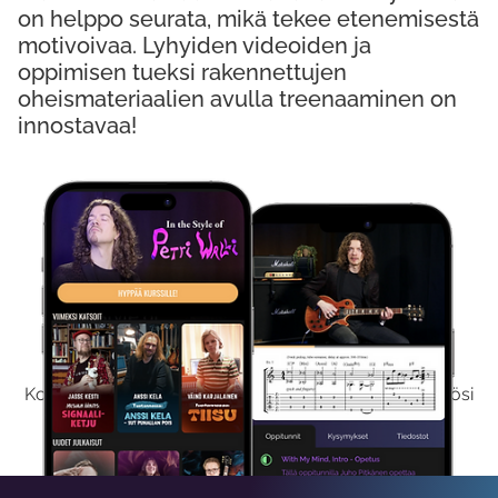
on helppo seurata, mikä tekee etenemisestä
motivoivaa. Lyhyiden videoiden ja
oppimisen tueksi rakennettujen
oheismateriaalien avulla treenaaminen on
innostavaa!
Kokeile Ilmaiseksi
Kokeilemalla ilmaiseksi saat koko sisältömme käyttöösi
viikon ajaksi.