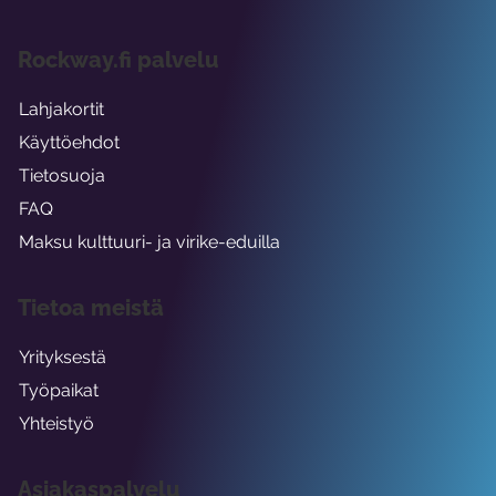
Rockway.fi palvelu
Lahjakortit
Käyttöehdot
Tietosuoja
FAQ
Maksu kulttuuri- ja virike-eduilla
Tietoa meistä
Yrityksestä
Työpaikat
Yhteistyö
Asiakaspalvelu