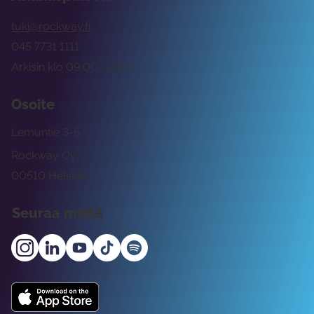
tuki@rockway.fi
045 7731 1111
Arkisin klo 09:00 -15:00
Osoite
Lemuntie 3-5
Rockway Oy
00510 Helsinki
Seuraa meitä