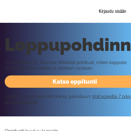
Kirjaudu sisään
Loppupohdinn
Joel Mäkinen ja Tuomas Wäinölä pohtivat, miten kappale
mahdollisesti koetaan ja otetaan vastaan.
Katso oppitunti
Vaatii kirjautumisen Rockway palveluun.
Voit kokeilla 7 päi
ilmaiseksi tästä!
Oppitunti kuuluu kurssiin