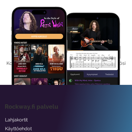
Kokeile Ilmaiseksi
Kokeilemalla ilmaiseksi saat koko sisältömme käyttöösi
viikon ajaksi.
Rockway.fi palvelu
Lahjakortit
Käyttöehdot