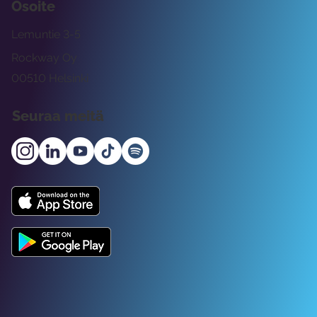
Osoite
Lemuntie 3-5
Rockway Oy
00510 Helsinki
Seuraa meitä