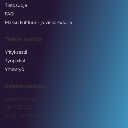
Tietosuoja
FAQ
Maksu kulttuuri- ja virike-eduilla
Tietoa meistä
Yrityksestä
Työpaikat
Yhteistyö
Asiakaspalvelu
tuki@rockway.fi
045 7731 1111
Arkisin klo 09:00 -15:00