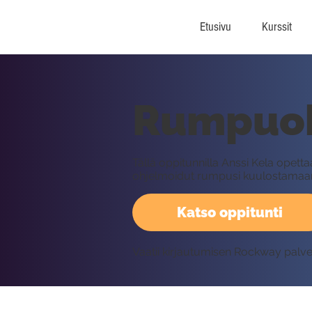
Etusivu
Kurssit
Rumpuohj
Tällä oppitunnilla Anssi Kela opett
ohjelmoidut rumpusi kuulostamaan
Katso oppitunti
Vaatii kirjautumisen Rockway palv