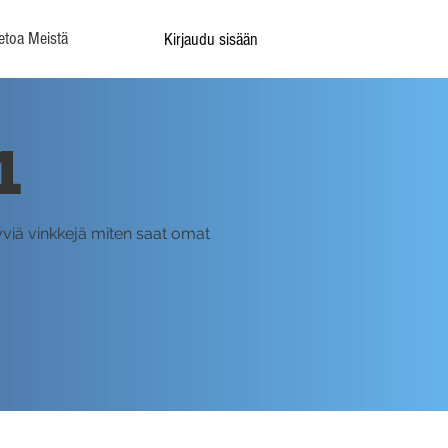
etoa Meistä
Kirjaudu sisään
1
yviä vinkkejä miten saat omat