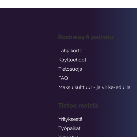
Rockway.fi palvelu
Lahjakortit
Käyttöehdot
Tietosuoja
FAQ
Maksu kulttuuri- ja virike-eduilla
Tietoa meistä
Yrityksestä
Työpaikat