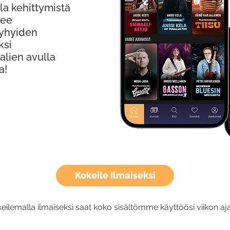
la kehittymistä
kee
Lyhyiden
ksi
alien avulla
a!
Kokeile Ilmaiseksi
eilemalla ilmaiseksi saat koko sisältömme käyttöösi viikon aja