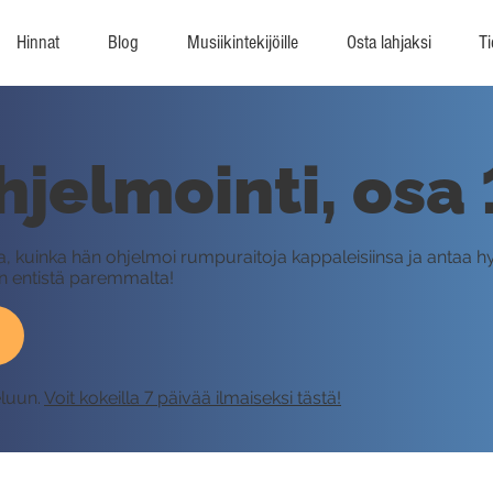
Hinnat
Blog
Musiikintekijöille
Osta lahjaksi
Ti
elmointi, osa 
aa, kuinka hän ohjelmoi rumpuraitoja kappaleisiinsa ja antaa h
 entistä paremmalta!
eluun.
Voit kokeilla 7 päivää ilmaiseksi tästä!