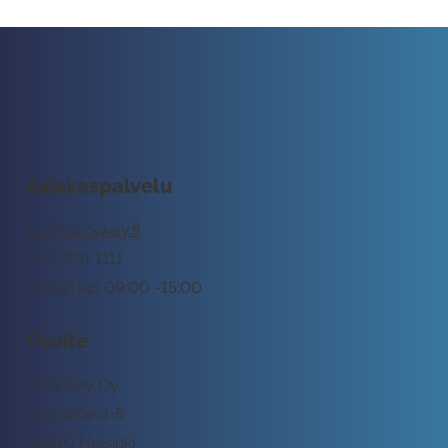
Asiakaspalvelu
tuki@rockway.fi
045 7731 1111
Arkisin klo 09:00 -15:00
Osoite
Rockway Oy
Lemuntie 3-5
00510 Helsinki