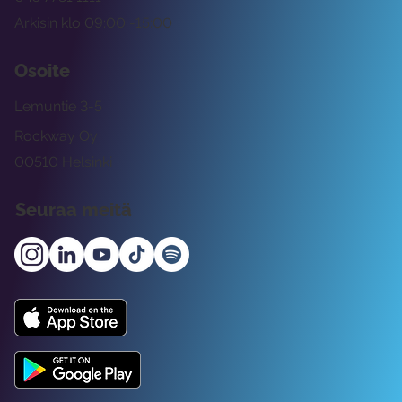
Arkisin klo 09:00 -15:00
Osoite
Lemuntie 3-5
Rockway Oy
00510 Helsinki
Seuraa meitä