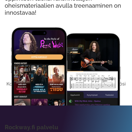
oheismateriaalien avulla treenaaminen on
innostavaa!
Kokeile Ilmaiseksi
Kokeilemalla ilmaiseksi saat koko sisältömme käyttöösi
viikon ajaksi.
Rockway.fi palvelu