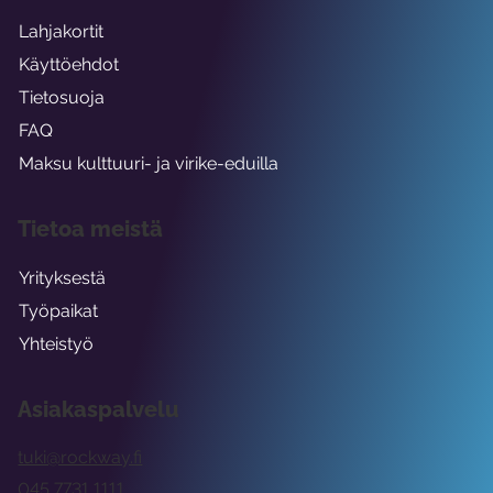
Lahjakortit
Käyttöehdot
Tietosuoja
FAQ
Maksu kulttuuri- ja virike-eduilla
Tietoa meistä
Yrityksestä
Työpaikat
Yhteistyö
Asiakaspalvelu
tuki@rockway.fi
045 7731 1111