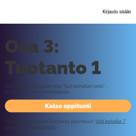
Kirjaudu sisään
Osa 3:
Tuotanto 1
Seuraavaksi käydään läpi "Sut puhallan pois" -
kappaleen instrumentaatiota.
Katso oppitunti
Vaatii kirjautumisen Rockway palveluun.
Voit kokeilla 7
päivää ilmaiseksi tästä!