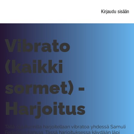
Kirjaudu sisään
Vibrato
(kaikki
sormet) -
Harjoitus
Tällä oppitunnilla harjoitellaan vibratoa yhdessä Samuli
Federleyn kanssa. Tässä harjoituksessa käydään läpi