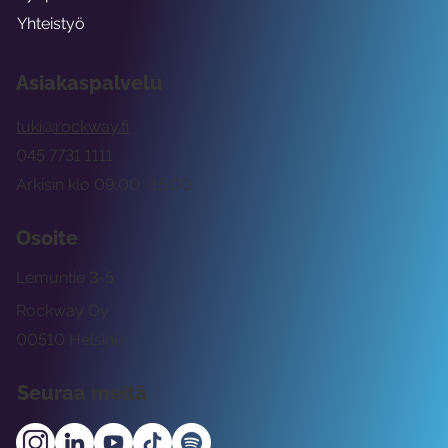
Yhteistyö
Asiakaspalvelu
tuki@rockway.fi
045 7731 1111
Arkisin klo 09:00 -15:00
Osoite
Lemuntie 3-5
Rockway Oy
00510 Helsinki
Seuraa meitä