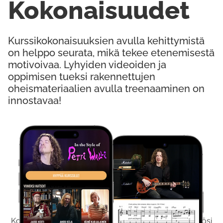
Kokonaisuudet
Kurssikokonaisuuksien avulla kehittymistä
on helppo seurata, mikä tekee etenemisestä
motivoivaa. Lyhyiden videoiden ja
oppimisen tueksi rakennettujen
oheismateriaalien avulla treenaaminen on
innostavaa!
Kokeile Ilmaiseksi
Kokeilemalla ilmaiseksi saat koko sisältömme käyttöösi