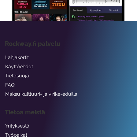
viikon ajaksi.
Rockway.fi palvelu
Lahjakortit
Käyttöehdot
Tietosuoja
FAQ
Maksu kulttuuri- ja virike-eduilla
Tietoa meistä
Yrityksestä
Työpaikat