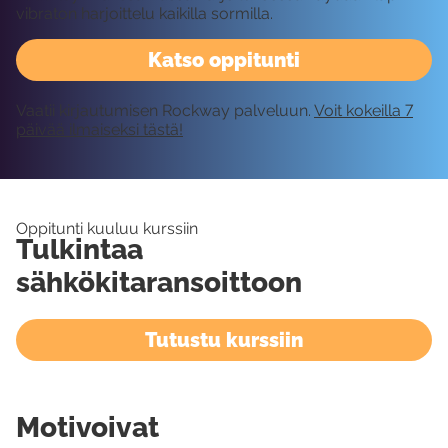
vibraton harjoittelu kaikilla sormilla.
Katso oppitunti
Vaatii kirjautumisen Rockway palveluun.
Voit kokeilla 7
päivää ilmaiseksi tästä!
Oppitunti kuuluu kurssiin
Tulkintaa
sähkökitaransoittoon
Tutustu kurssiin
Motivoivat