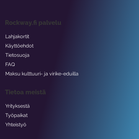
Rockway.fi palvelu
Lahjakortit
Käyttöehdot
Tietosuoja
FAQ
Maksu kulttuuri- ja virike-eduilla
Tietoa meistä
Yrityksestä
Työpaikat
Yhteistyö