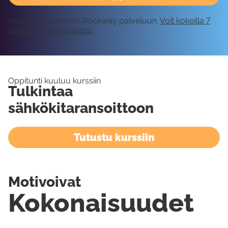
Vaatii kirjautumisen Rockway palveluun.
Voit kokeilla 7
päivää ilmaiseksi tästä!
Oppitunti kuuluu kurssiin
Tulkintaa
sähkökitaransoittoon
Tutustu kurssiin
Motivoivat
Kokonaisuudet