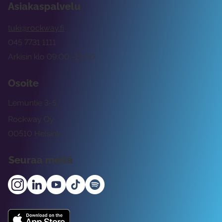
Asiakaspalvelu
tuki@rockway.fi
045 7731 1111
Arkisin klo 09:00 -15:00
Osoite
Lemuntie 3-5
Rockway Oy
00510 Helsinki
Seuraa meitä