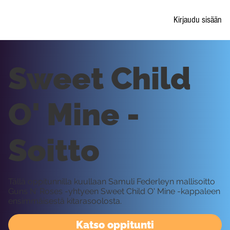
Kirjaudu sisään
Sweet Child
O' Mine -
Soitto
Tällä oppitunnilla kuullaan Samuli Federleyn mallisoitto
Guns N' Roses -yhtyeen Sweet Child O' Mine -kappaleen
ensimmäisestä kitarasoolosta.
Katso oppitunti