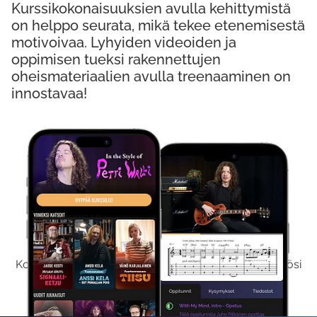
Kurssikokonaisuuksien avulla kehittymistä
on helppo seurata, mikä tekee etenemisestä
motivoivaa. Lyhyiden videoiden ja
oppimisen tueksi rakennettujen
oheismateriaalien avulla treenaaminen on
innostavaa!
Kokeile Ilmaiseksi
Kokeilemalla ilmaiseksi saat koko sisältömme käyttöösi
viikon ajaksi.