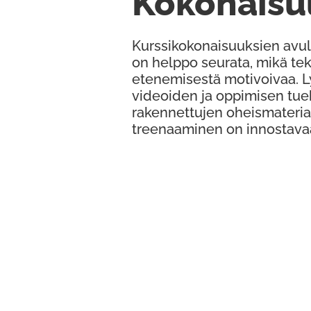
Kokonaisu
Kurssikokonaisuuksien avul
on helppo seurata, mikä te
etenemisestä motivoivaa. 
videoiden ja oppimisen tue
rakennettujen oheismateria
treenaaminen on innostava