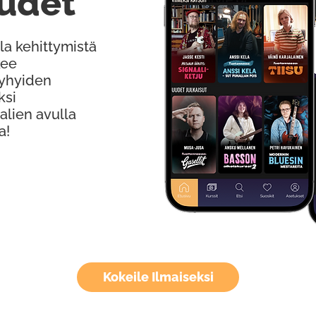
udet
la kehittymistä
kee
Lyhyiden
ksi
alien avulla
a!
Kokeile Ilmaiseksi