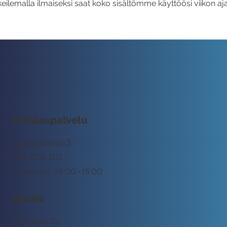
eilemalla ilmaiseksi saat koko sisältömme käyttöösi viikon aja
Asiakaspalvelu
tuki@rockway.fi
045 7731 1111
Arkisin klo 09:00 -15:00
Osoite
Rockway Oy