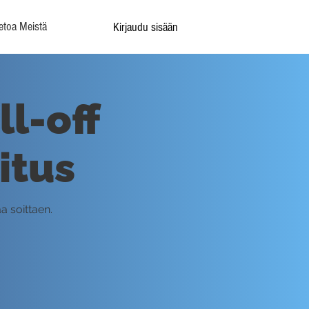
etoa Meistä
Kirjaudu sisään
l-off
itus
a soittaen.