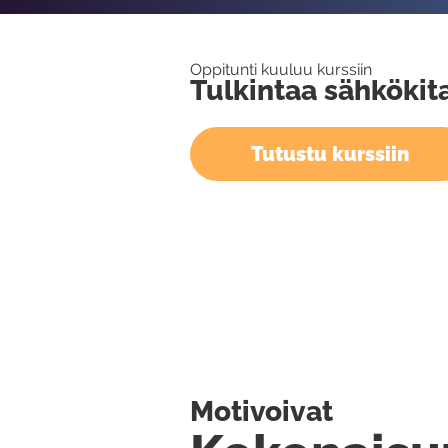
Oppitunti kuuluu kurssiin
Tulkintaa sähkökit
Tutustu kurssiin
Motivoivat