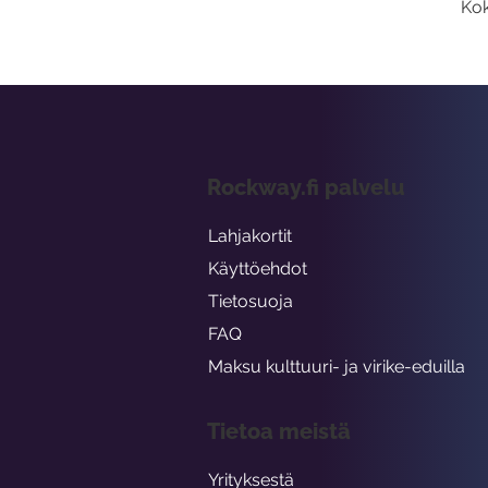
Kok
Rockway.fi palvelu
Lahjakortit
Käyttöehdot
Tietosuoja
FAQ
Maksu kulttuuri- ja virike-eduilla
Tietoa meistä
Yrityksestä