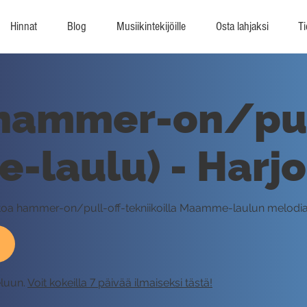
Hinnat
Blog
Musiikintekijöille
Osta lahjaksi
Ti
 hammer-on/pul
laulu) - Harjo
egatoa hammer-on/pull-off-tekniikoilla Maamme-laulun melodia
eluun.
Voit kokeilla 7 päivää ilmaiseksi tästä!