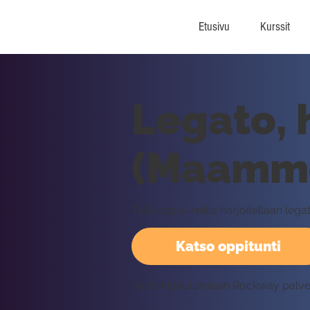
Etusivu
Kurssit
Legato,
(Maamme-
Tällä oppitunnilla harjoitellaan l
Katso oppitunti
Vaatii kirjautumisen Rockway palv