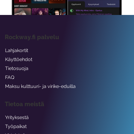
Rockway.fi palvelu
Lahjakortit
Käyttöehdot
Tietosuoja
FAQ
Maksu kulttuuri- ja virike-eduilla
Tietoa meistä
Yrityksestä
Työpaikat