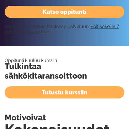
Katso oppitunti
Vaatii kirjautumisen Rockway palveluun.
Voit kokeilla 7
päivää ilmaiseksi tästä!
Oppitunti kuuluu kurssiin
Tulkintaa
sähkökitaransoittoon
Tutustu kurssiin
Motivoivat