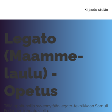
Kirjaudu sisään
Legato
(Maamme-
laulu) -
Opetus
Tällä oppitunnilla syvennytään legato-tekniikkaan Samuli
Federleyn johdatuksella.