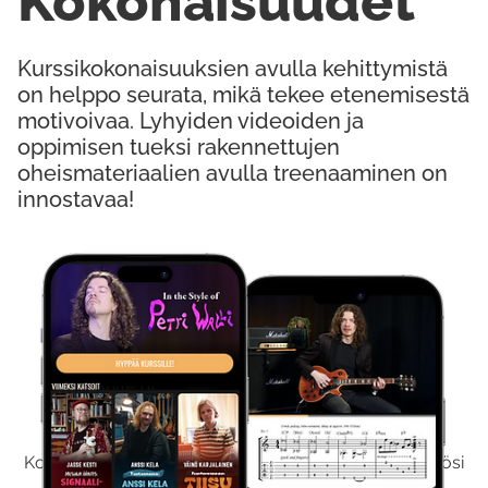
Kokonaisuudet
Kurssikokonaisuuksien avulla kehittymistä
on helppo seurata, mikä tekee etenemisestä
motivoivaa. Lyhyiden videoiden ja
oppimisen tueksi rakennettujen
oheismateriaalien avulla treenaaminen on
innostavaa!
Kokeile Ilmaiseksi
Kokeilemalla ilmaiseksi saat koko sisältömme käyttöösi
viikon ajaksi.