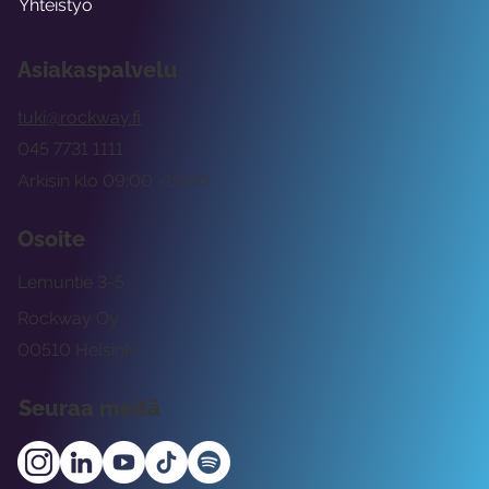
Yhteistyö
Asiakaspalvelu
tuki@rockway.fi
045 7731 1111
Arkisin klo 09:00 -15:00
Osoite
Lemuntie 3-5
Rockway Oy
00510 Helsinki
Seuraa meitä