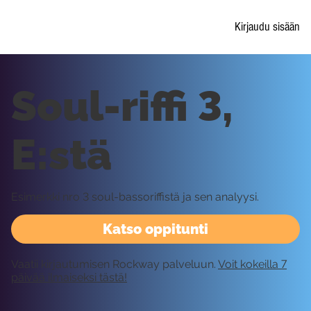
Kirjaudu sisään
Soul-riffi 3,
E:stä
Esimerkki nro 3 soul-bassoriffistä ja sen analyysi.
Katso oppitunti
Vaatii kirjautumisen Rockway palveluun.
Voit kokeilla 7
päivää ilmaiseksi tästä!