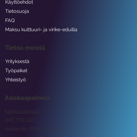
Käyttöehdot
Tietosuoja
FAQ
Maksu kulttuuri- ja virike-eduilla
Tietoa meistä
Yrityksestä
Työpaikat
Yhteistyö
Asiakaspalvelu
tuki@rockway.fi
045 7731 1111
Arkisin klo 09:00 -15:00