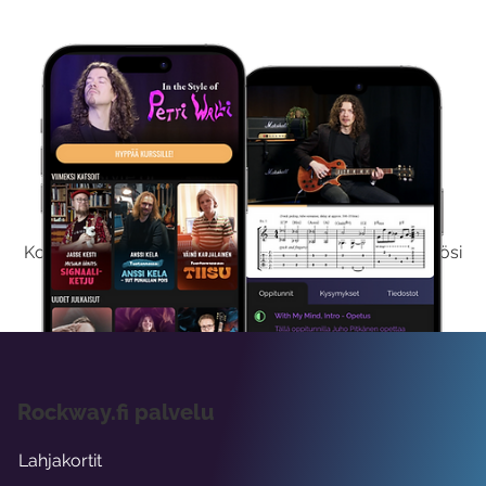
Kokeile Ilmaiseksi
Kokeilemalla ilmaiseksi saat koko sisältömme käyttöösi
viikon ajaksi.
Rockway.fi palvelu
Lahjakortit