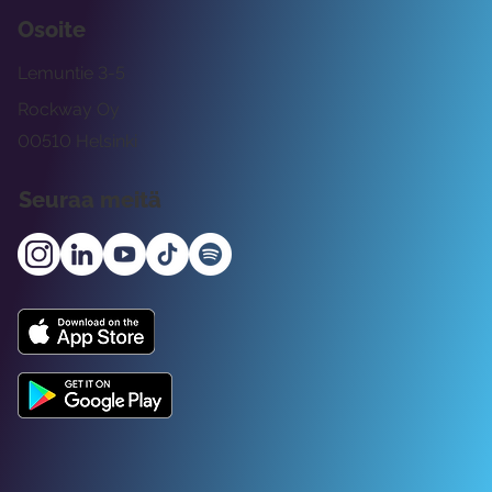
Osoite
Lemuntie 3-5
Rockway Oy
00510 Helsinki
Seuraa meitä